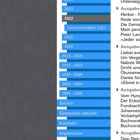
Unterwegs
Ausgabe 
2023
Herbst -
N
2022
Rede von
Die Gemei
Jahresrückblick 2022
Mein per
Peter Lan
2021
»Jeder so
Ausgabe 
2020
Liebet eu
2015 - 2019
Um Verge
Nabots We
2010 - 2014
Droht uns
Ökumene-G
2005 - 2009
Danke für
»Ebnet in
2000 - 2004
Ausgabe 
1995 - 1999
Vom Hung
Der Eckst
Archiv
Fundsach
Johannes
Gemeinde aktuell
Vorkämpfe
Buchvors
Kontakt
Buchvorst
Ausgabe 
Impressum
Dein Rei