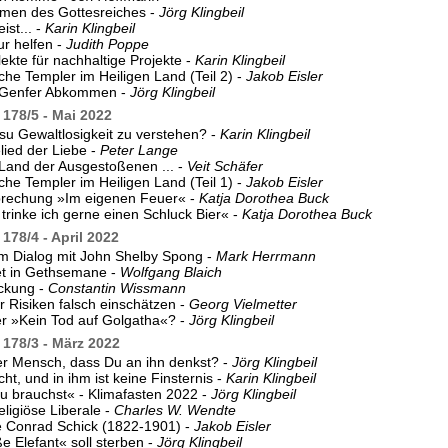
en des Gottesreiches -
Jörg Klingbeil
ist... -
Karin Klingbeil
ur helfen -
Judith Poppe
lekte für nachhaltige Projekte -
Karin Klingbeil
he Templer im Heiligen Land (Teil 2) -
Jakob Eisler
 Genfer Abkommen -
Jörg Klingbeil
178/5 - Mai 2022
esu Gewaltlosigkeit zu verstehen? -
Karin Klingbeil
ied der Liebe -
Peter Lange
Land der Ausgestoßenen ... -
Veit Schäfer
he Templer im Heiligen Land (Teil 1) -
Jakob Eisler
rechung »Im eigenen Feuer« -
Katja Dorothea Buck
 trinke ich gerne einen Schluck Bier« -
Katja Dorothea Buck
178/4 - April 2022
im Dialog mit John Shelby Spong -
Mark Herrmann
t in Gethsemane -
Wolfgang Blaich
ckung -
Constantin Wissmann
 Risiken falsch einschätzen -
Georg Vielmetter
r »Kein Tod auf Golgatha«? -
Jörg Klingbeil
178/3 - März 2022
er Mensch, dass Du an ihn denkst? -
Jörg Klingbeil
icht, und in ihm ist keine Finsternis -
Karin Klingbeil
du brauchst« - Klimafasten 2022 -
Jörg Klingbeil
eligiöse Liberale -
Charles W. Wendte
e Conrad Schick (1822-1901) -
Jakob Eisler
e Elefant« soll sterben -
Jörg Klingbeil