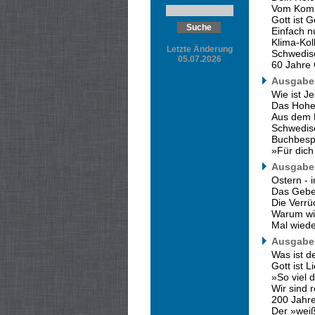
Vom Komm
Gott ist Ge
Einfach n
Klima-Kol
Letzte Änderung
Schwedisc
05.07.2026
60 Jahre
Ausgabe 
Wie ist J
Das Hohel
Aus dem 
Schwedisc
Buchbesp
»Für dich
Ausgabe 
Ostern - 
Das Gebe
Die Verrü
Warum wir
Mal wiede
Ausgabe 
Was ist d
Gott ist L
»So viel 
Wir sind r
200 Jahr
Der »weiß