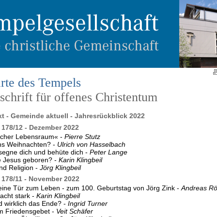
rte des Tempels
chrift für offenes Christentum
kt - Gemeinde aktuell - Jahresrückblick 2022
178/12 - Dezember 2022
licher Lebensraum« -
Pierre Stutz
uns Weihnachten? -
Ulrich von Hasselbach
segne dich und behüte dich -
Peter Lange
 Jesus geboren? -
Karin Klingbeil
nd Religion -
Jörg Klingbeil
178/11 - November 2022
eine Tür zum Leben - zum 100. Geburtstag von Jörg Zink -
Andreas Rö
cht stark -
Karin Klingbeil
od wirklich das Ende? -
Ingrid Turner
m Friedensgebet -
Veit Schäfer