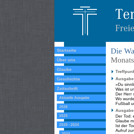
Die Wa
Startseite
Monatss
Über uns
Glaube
Treffpun
Ausgabe 
Geschichte
»Du sinn
Zeitschrift
Was ist 
Der Herr 
Aktuelle Ausgabe
Wo wurde
Fußball u
2026
Ausgabe 
2025
Der Tod: 
Glaube ma
2020 - 2024
Ist der T
Aufruf zu
2024