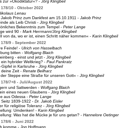
 zur »Ökodiktatur«? -
Jörg Klingbeil
178/10 - Oktober 2022
ikolaus Lenau
 Jakob Prinz zum Dankfest am 15.10.1911 -
Jakob Prinz
nde als Leib Christi -
Jörg Klingbeil
sönliches Bekenntnis zum Tempel -
Peter Lange
ge wird 90 -
Mark Herrmann/Jörg Klingbeil
ll von da, wo er ist, einen Schritt näher kommen« -
Karin Klingbeil
178/9 - September 2022
re Feinde! -
Ulrich von Hasselbach
bung bitten -
Wolfgang Blaich
inberg - einst und jetzt -
Jörg Klingbeil
 ein hybrider Weltkrieg? -
Paul Pankratz
ipfel in Karlsruhe -
Jörg Klingbeil
 deine Zeit -
Renate Beilharz
 der Steppe eine Straße für unseren Gott« -
Jörg Klingbeil
178/7+8 - Juli/August 2022
ern und Sattwerden -
Wolfgang Blaich
ein eines neuen Glaubens -
Jörg Klingbeil
e aus Odessa -
Peter Lange
 Seitz 1839-1922 -
Dr. Jakob Eisler
r für religiöse Toleranz -
Jörg Klingbeil
tellung: Umdenken! -
Karin Klingbeil
ellung: Was hat die Mücke je für uns getan? -
Hannelore Oetinger
178/6 - Juni 2022
ch komme -
Jon Hoffmann