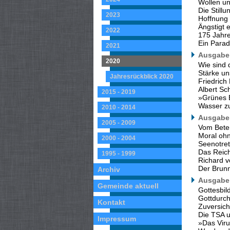
Wollen un
Die Still
2023
Hoffnung
Ängstigt 
2022
175 Jahr
Ein Parad
2021
Ausgabe 
2020
Wie sind 
Stärke un
Jahresrückblick 2020
Friedrich 
Albert Sc
2015 - 2019
»Grünes 
Wasser z
2010 - 2014
Ausgabe 
2005 - 2009
Vom Beten
Moral ohn
2000 - 2004
Seenotret
Das Reich
1995 - 1999
Richard v
Der Brun
Archiv
Ausgabe 
Gemeinde aktuell
Gottesbil
Gottdurch
Kontakt
Zuversicht
Die TSA 
Impressum
»Das Vir