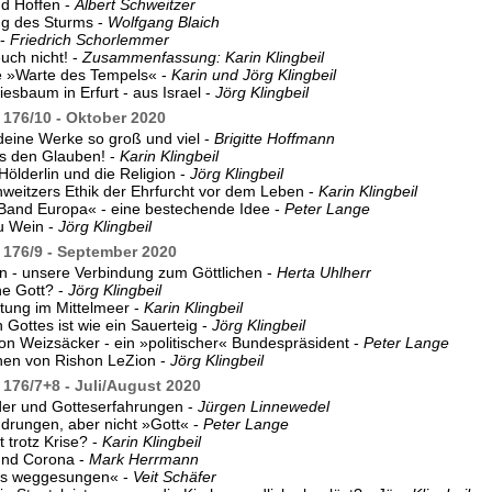
d Hoffen -
Albert Schweitzer
ung des Sturms -
Wolfgang Blaich
 -
Friedrich Schorlemmer
euch nicht! -
Zusammenfassung: Karin Klingbeil
e »Warte des Tempels« -
Karin und Jörg Klingbeil
iesbaum in Erfurt - aus Israel -
Jörg Klingbeil
176/10 - Oktober 2020
deine Werke so groß und viel -
Brigitte Hoffmann
s den Glauben! -
Karin Klingbeil
Hölderlin und die Religion -
Jörg Klingbeil
hweitzers Ethik der Ehrfurcht vor dem Leben -
Karin Klingbeil
Band Europa« - eine bestechende Idee -
Peter Lange
u Wein -
Jörg Klingbeil
176/9 - September 2020
 - unsere Verbindung zum Göttlichen -
Herta Uhlherr
e Gott? -
Jörg Klingbeil
tung im Mittelmeer -
Karin Klingbeil
 Gottes ist wie ein Sauerteig -
Jörg Klingbeil
on Weizsäcker - ein »politischer« Bundespräsident -
Peter Lange
nen von Rishon LeZion -
Jörg Klingbeil
176/7+8 - Juli/August 2020
der und Gotteserfahrungen -
Jürgen Linnewedel
drungen, aber nicht »Gott« -
Peter Lange
 trotz Krise? -
Karin Klingbeil
und Corona -
Mark Herrmann
us weggesungen« -
Veit Schäfer