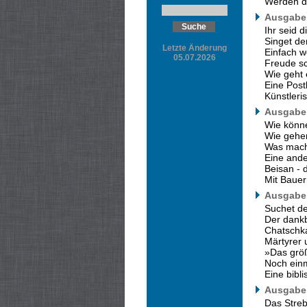
Werden di
Ausgabe 
Ihr seid d
Singet d
Letzte Änderung
Einfach w
05.07.2026
Freude s
Wie geht 
Eine Post
Künstleri
Ausgabe 
Wie könne
Wie gehen
Was mach
Eine ande
Beisan - 
Mit Bauer
Ausgabe 
Suchet de
Der dank
Chatschka
Märtyrer
»Das größ
Noch ein
Eine bibl
Ausgabe 
Das Stre