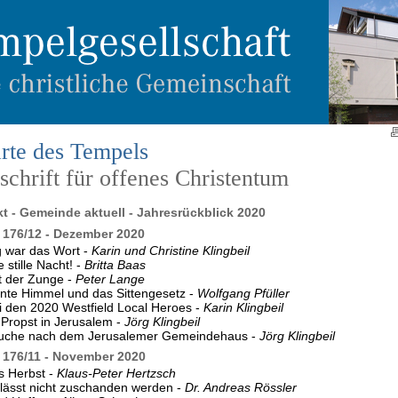
rte des Tempels
chrift für offenes Christentum
kt - Gemeinde aktuell - Jahresrückblick 2020
176/12 - Dezember 2020
 war das Wort -
Karin und Christine Klingbeil
 stille Nacht! -
Britta Baas
t der Zunge -
Peter Lange
rnte Himmel und das Sittengesetz -
Wolfgang Pfüller
i den 2020 Westfield Local Heroes -
Karin Klingbeil
Propst in Jerusalem -
Jörg Klingbeil
Suche nach dem Jerusalemer Gemeindehaus -
Jörg Klingbeil
176/11 - November 2020
es Herbst -
Klaus-Peter Hertzsch
lässt nicht zuschanden werden -
Dr. Andreas Rössler