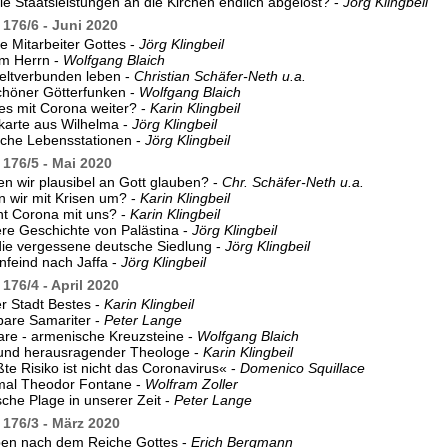
e Staatsleistungen an die Kirchen endlich abgelöst? -
Jörg Klingbeil
176/6 - Juni 2020
ie Mitarbeiter Gottes -
Jörg Klingbeil
em Herrn -
Wolfgang Blaich
eltverbunden leben -
Christian Schäfer-Neth u.a.
chöner Götterfunken -
Wolfgang Blaich
es mit Corona weiter? -
Karin Klingbeil
karte aus Wilhelma -
Jörg Klingbeil
sche Lebensstationen -
Jörg Klingbeil
176/5 - Mai 2020
n wir plausibel an Gott glauben? -
Chr. Schäfer-Neth u.a.
 wir mit Krisen um? -
Karin Klingbeil
t Corona mit uns? -
Karin Klingbeil
re Geschichte von Palästina -
Jörg Klingbeil
die vergessene deutsche Siedlung -
Jörg Klingbeil
nfeind nach Jaffa -
Jörg Klingbeil
176/4 - April 2020
r Stadt Bestes -
Karin Klingbeil
bare Samariter -
Peter Lange
re - armenische Kreuzsteine -
Wolfgang Blaich
 und herausragender Theologe -
Karin Klingbeil
te Risiko ist nicht das Coronavirus« -
Domenico Squillace
mal Theodor Fontane -
Wolfram Zoller
ische Plage in unserer Zeit -
Peter Lange
176/3 - März 2020
ben nach dem Reiche Gottes -
Erich Bergmann