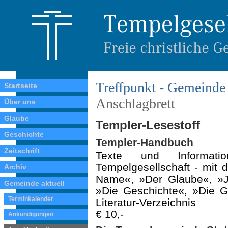
Treffpunkt - Gemeinde 
Startseite
Anschlagbrett
Über uns
Glaube
Templer-Lesestoff
Geschichte
Templer-Handbuch
Zeitschrift
Texte und Informati
Tempelgesellschaft - mit 
Archiv
Name«, »Der Glaube«, »Je
Gemeinde aktuell
»Die Geschichte«, »Die G
Terminkalender
Literatur-Verzeichnis
€ 10,-
Ankündigungen