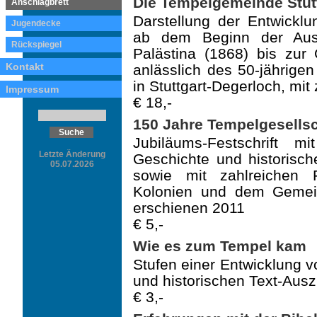
Die Tempelgemeinde Stutt
Anschlagbrett
Darstellung der Entwickl
Jugendecke
ab dem Beginn der Aus
Rückspiegel
Palästina (1868) bis zu
Kontakt
anlässlich des 50-jährig
in Stuttgart-Degerloch, mit
Impressum
€ 18,-
150 Jahre Tempelgesellsc
Jubiläums-Festschrift 
Letzte Änderung
Geschichte und historisc
05.07.2026
sowie mit zahlreichen 
Kolonien und dem Gemein
erschienen 2011
€ 5,-
Wie es zum Tempel kam
Stufen einer Entwicklung v
und historischen Text-Ausz
€ 3,-