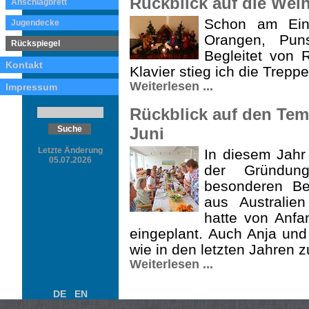
Rückblick auf die Weih
Anschlagbrett
Schon am Ein
Jugendecke
Orangen, Pun
Rückspiegel
Begleitet von 
Kontakt
Klavier stieg ich die Trepp
Weiterlesen ...
Impressum
Rückblick auf den Te
Juni
Letzte Änderung
In diesem Jahr
05.07.2026
der Gründung
besonderen Be
aus Austra­li
hatte von Anfa
eingeplant. Auch Anja un
wie in den letzten Jahren 
Weiterlesen ...
DE
EN