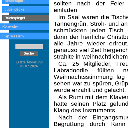
Anschlagbrett
sollten nach der Feie
einladen.
Jugendecke
Im Saal waren die Tisch
Rückspiegel
Tannengrün, Stroh- und an
Kontakt
schmückten jeden Tisch.
dann der herrliche Christb
Impressum
alle Jahre wieder erfreu
genauso viel Zeit hergerich
strahlte in weih­nachtliche
Letzte Änderung
Ca. 25 Mitglieder, Fr
05.07.2026
Labradoodle füllten
Weihnachtsstimmung lag 
sehen war zu spüren, Grü
wurde erzählt und gelacht.
Als Rumi mit dem Klaviers
hatte seinen Platz gefu
Klang des Instruments.
Nach der Eingangsmu
Begrüßung durch Karin