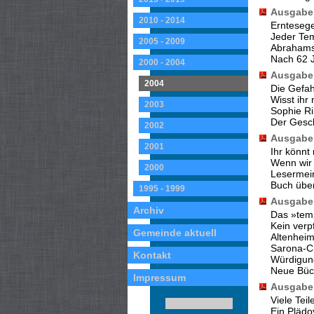
Ausgabe 
2010 - 2014
Ernteseg
Jeder Tem
2005 - 2009
Abrahams
Nach 62 
2000 - 2004
Ausgabe 
2004
Die Gefa
Wisst ihr
2003
Sophie Ri
Der Gesc
2002
Ausgabe 
2001
Ihr könn
Wenn wir 
2000
Lesermei
Buch über
1995 - 1999
Ausgabe 
Archiv
Das »tem
Kein verp
Gemeinde aktuell
Altenheim
Sarona-C
Kontakt
Würdigung
Neue Büc
Impressum
Ausgabe 
Viele Teil
Ein Plädo