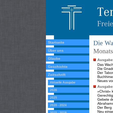
Die Wa
Startseite
Monatss
Über uns
Glaube
Ausgabe 
Das Wach
Geschichte
Die Gnade
Der Tabo
Zeitschrift
Buchhinw
Neues vo
Aktuelle Ausgabe
Ausgabe 
2026
»Christ« 
Gerechtig
2025
Gebete d
Abrahams
2020 - 2024
Der Berg 
Neu eing
2015 - 2019