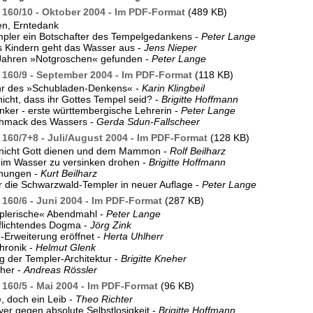
160/10 - Oktober 2004 - Im PDF-Format
(489 KB)
en, Erntedank
pler ein Botschafter des Tempelgedankens -
Peter Lange
 Kindern geht das Wasser aus -
Jens Nieper
Jahren »Notgroschen« gefunden -
Peter Lange
160/9 - September 2004 - Im PDF-Format
(118 KB)
hr des »Schubladen-Denkens« -
Karin Klingbeil
 nicht, dass ihr Gottes Tempel seid? -
Brigitte Hoffmann
nker - erste württembergische Lehrerin -
Peter Lange
hmack des Wassers -
Gerda Sdun-Fallscheer
160/7+8 - Juli/August 2004 - Im PDF-Format
(128 KB)
t nicht Gott dienen und dem Mammon -
Rolf Beilharz
im Wasser zu versinken drohen -
Brigitte Hoffmann
nungen -
Kurt Beilharz
 die Schwarzwald-Templer in neuer Auflage -
Peter Lange
160/6 - Juni 2004 - Im PDF-Format
(287 KB)
plerische« Abendmahl -
Peter Lange
flichtendes Dogma -
Jörg Zink
-Erweiterung eröffnet -
Herta Uhlherr
hronik -
Helmut Glenk
 der Templer-Architektur -
Brigitte Kneher
her -
Andreas Rössler
160/5 - Mai 2004 - Im PDF-Format
(96 KB)
e, doch ein Leib -
Theo Richter
yer gegen absolute Selbstlosigkeit -
Brigitte Hoffmann