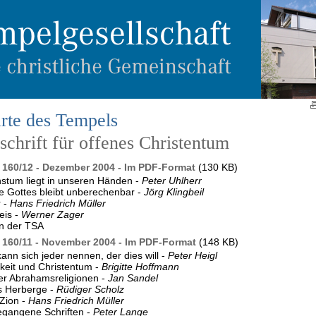
rte des Tempels
chrift für offenes Christentum
160/12 - Dezember 2004 - Im PDF-Format
(130 KB)
stum liegt in unseren Händen -
Peter Uhlherr
 Gottes bleibt unberechenbar -
Jörg Klingbeil
r -
Hans Friedrich Müller
eis -
Werner Zager
n der TSA
160/11 - November 2004 - Im PDF-Format
(148 KB)
kann sich jeder nennen, der dies will -
Peter Heigl
keit und Christentum -
Brigitte Hoffmann
er Abrahamsreligionen -
Jan Sandel
 Herberge -
Rüdiger Scholz
Zion -
Hans Friedrich Müller
egangene Schriften -
Peter Lange