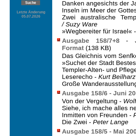
Danken angesichts der Ja
Inseln im Meer der Gotte
Letzte Änderung
Zwei australische Tem
05.07.2026
/ Suzy Ware
»Wegbereiter für Israel« 
Ausgabe 158/7+8 - 
Format
(138 KB)
Das Gleichnis vom Senfk
»Suchet der Stadt Bestes
Templer-Alten- und Pflege
Leserecho -
Kurt Beilharz
Große Wanderausstellung 
Ausgabe 158/6 - Juni 2
Von der Vergeltung -
Wolf
Siehe, ich mache alles n
Inmitten von Freunden -
Die Zwei -
Peter Lange
Ausgabe 158/5 - Mai 20