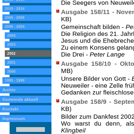
Die Seegers von Neuweil
2010 - 2014
Ausgabe 158/11 - Nove
2005 - 2009
KB)
Gemeinschaft bilden -
Pe
2000 - 2004
Die Religion des 21. Jah
2004
Jesus und die Ehebreche
2003
Zu einem Konsens gelan
Die Drei -
Peter Lange
2002
Ausgabe 158/10 - Okt
2001
MB)
2000
Unsere Bilder von Gott -
1995 - 1999
Neuweiler - eine Zelle fr
Archiv
Gedanken zur fleischlos
Gemeinde aktuell
Ausgabe 158/9 - Septe
KB)
Kontakt
Bilder zum Dankfest 200
Impressum
Wo warst du denn, al
Klingbeil