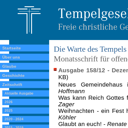
Die Warte des Tempels
Startseite
Monatsschrift für offe
Über uns
Glaube
Ausgabe 158/12 - Deze
Geschichte
KB)
Neues Gemeindehaus i
Zeitschrift
Hoffmann
Aktuelle Ausgabe
Was kann Reich Gottes 
2026
Zager
Weihnachten - ein Fest 
2025
Köhler
2020 - 2024
Glaubt an euch! -
Renate 
2015 - 2019