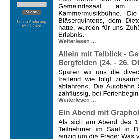
Gemeindesaal am
Kammermusikbühne. Die 
Bläserquintetts, dem Die
Letzte Änderung
05.07.2026
hatte, wurden für uns Zu
Erlebnis.
Weiterlesen ...
Allein mit Talblick - G
Bergfelden (24. - 26. Ok
Sparen wir uns die diver
treffend wie folgt zusa
abfahren«. Die Autobahn S
zähflüssig, bei Ferienbeginn
Weiterlesen ...
Ein Abend mit Graphol
Als sich am Abend des 1
Teilnehmer im Saal in D
einzig um die Frage: Was v