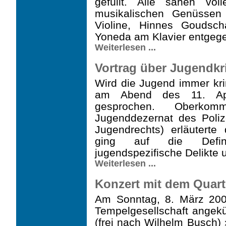
gefüllt. Alle sahen vo
musikalischen Genüssen
Violine, Hinnes Goudsc
Yoneda am Klavier entgeg
Weiterlesen ...
Vortrag über Jugendkrim
Wird die Jugend immer kri
am Abend des 11. Apr
gesprochen. Oberkom
Jugenddezernat des Poliz
Jugendrechts) erläuterte 
ging auf die Definit
jugendspezifische Delikte 
Weiterlesen ...
Konzert mit dem Quarte
Am Sonntag, 8. März 200
Tempelgesellschaft angekü
(frei nach Wilhelm Busch) 