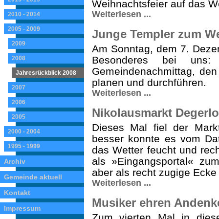
Weihnachtsfeier auf das 
Weiterlesen ...
2010 - 2014
2005 - 2009
Junge Templer zum Wer
2009
Am Sonntag, dem 7. Dezem
Besonderes bei uns: 
2008
Gemeindenachmittag, den d
Jahresrückblick 2008
planen und durchführen.
2007
Weiterlesen ...
2006
Nikolausmarkt Degerlo
2005
Dieses Mal fiel der Mar
2000 - 2004
besser konnte es vom Dat
1995 - 1999
das Wetter feucht und rech
als »Eingangsportal« zum 
Archiv
aber als recht zugige Ecke
Gemeinde aktuell
Weiterlesen ...
Kontakt
Musiker ehren Andenke
Impressum
Zum vierten Mal in dies