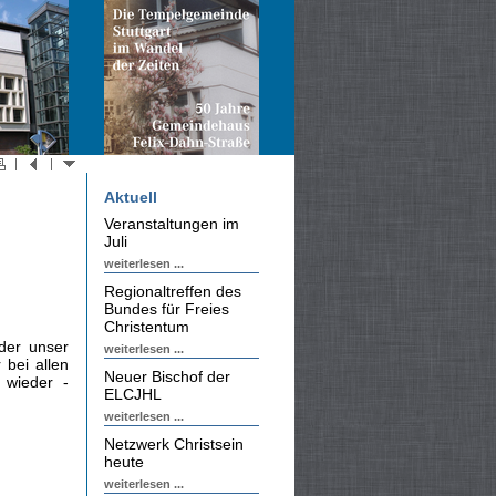
Aktuell
Veranstaltungen im
Juli
weiterlesen ...
Regionaltreffen des
Bundes für Freies
Christentum
der unser
weiterlesen ...
 bei allen
Neuer Bischof der
 wieder -
ELCJHL
weiterlesen ...
Netzwerk Christsein
heute
weiterlesen ...