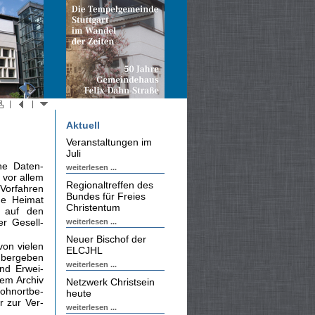
Aktuell
Veranstaltungen im
Juli
he Daten­
weiterlesen ...
 vor allem
Regionaltreffen des
Vorfahren
Bundes für Freies
ue Heimat
Christentum
, auf den
r Gesell­
weiterlesen ...
Neuer Bischof der
von vielen
ELCJHL
übergeben
weiterlesen ...
nd Erwei­
em Archiv
Netzwerk Christsein
ohnortbe­
heute
r zur Ver­
weiterlesen ...