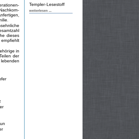
Templer-Lesestoff
rationen­
r Nachkom­
weiterlesen ...
nfertigen,
ilie.
sehnliche
Gesamtzahl
he dieses
 empfiehlt
ehörige in
Teilen der
e lebenden
fer
z
er
aun
er