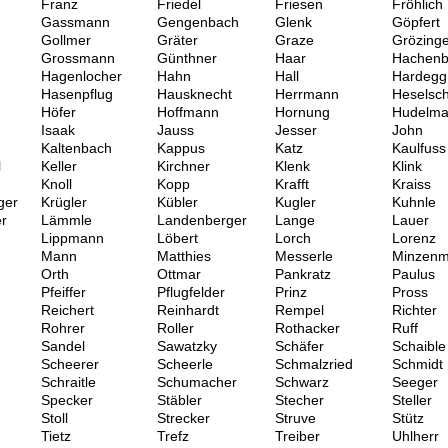
Franz
Friedel
Friesen
Fröhlich
Gassmann
Gengenbach
Glenk
Göpfert
Gollmer
Gräter
Graze
Grözinge
Grossmann
Günthner
Haar
Hachenb
Hagenlocher
Hahn
Hall
Hardegg
Hasenpflug
Hausknecht
Herrmann
Heselsc
Höfer
Hoffmann
Hornung
Hudelma
Isaak
Jauss
Jesser
John
Kaltenbach
Kappus
Katz
Kaulfuss
l
Keller
Kirchner
Klenk
Klink
Knoll
Kopp
Krafft
Kraiss
ger
Krügler
Kübler
Kugler
Kuhnle
r
Lämmle
Landenberger
Lange
Lauer
Lippmann
Löbert
Lorch
Lorenz
Mann
Matthies
Messerle
Minzen
Orth
Ottmar
Pankratz
Paulus
Pfeiffer
Pflugfelder
Prinz
Pross
Reichert
Reinhardt
Rempel
Richter
Rohrer
Roller
Rothacker
Ruff
Sandel
Sawatzky
Schäfer
Schaible
Scheerer
Scheerle
Schmalzried
Schmidt
Schraitle
Schumacher
Schwarz
Seeger
Specker
Stäbler
Stecher
Steller
Stoll
Strecker
Struve
Stütz
Tietz
Trefz
Treiber
Uhlherr