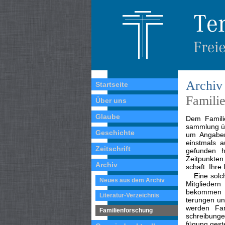
Archiv
Startseite
Famili
Über uns
Glaube
Dem Familie
sammlung üb
Geschichte
um Angaben 
einstmals 
Zeitschrift
gefunden h
Zeitpunkten
Archiv
schaft. Ihr
Eine solc
Neues aus dem Archiv
Mitglieder
bekommen h
Literatur-Verzeichnis
terungen un
werden Fam
Familienforschung
schreibunge
fügung geste