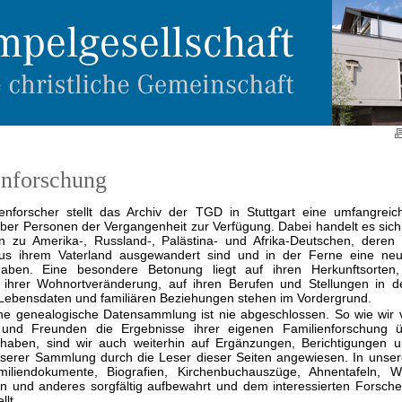
enforschung
nforscher stellt das Archiv der TGD in Stuttgart eine umfangreic
er Personen der Vergangenheit zur Verfügung. Dabei handelt es sich
zu Amerika-, Russland-, Palästina- und Afrika-Deutschen, deren 
aus ihrem Vaterland ausgewandert sind und in der Ferne eine ne
aben. Eine besondere Betonung liegt auf ihren Herkunftsorten
 ihrer Wohnortveränderung, auf ihren Berufen und Stellungen in de
e Lebensdaten und familiären Beziehungen stehen im Vordergrund.
he genealogische Datensammlung ist nie abgeschlossen. So wie wir 
n und Freunden die Ergebnisse ihrer eigenen Familienforschung 
aben, sind wir auch weiterhin auf Ergänzungen, Berichtigungen u
serer Sammlung durch die Leser dieser Seiten angewiesen. In unser
iliendokumente, Biografien, Kirchenbuchauszüge, Ahnentafeln, W
n und anderes sorgfältig aufbewahrt und dem interessierten Forsche
llt.