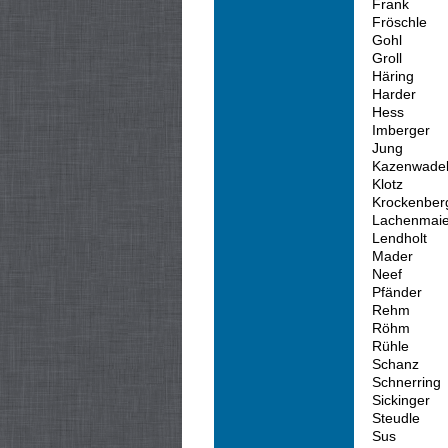
Frank
Fröschle
Gohl
Groll
Häring
Harder
Hess
Imberger
Jung
Kazenwade
Klotz
Krockenber
Lachenmaie
Lendholt
Mader
Neef
Pfänder
Rehm
Röhm
Rühle
Schanz
Schnerring
Sickinger
Steudle
Sus