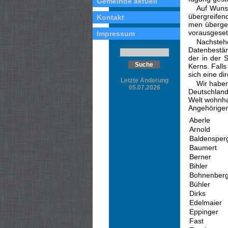
Gemeinde aktuell
Auf Wuns
übergreifen
Kontakt
men übergeb
vorausgeset
Impressum
Nachsteh
Datenbestän
der in der 
Kerns. Falls
sich eine di
Letzte Änderung
Wir haben
05.07.2026
Deutschland
Welt wohnha
Angehörige
Aberle
Arnold
Baldensper
Baumert
Berner
Bihler
Bohnenberg
Bühler
Dirks
Edelmaier
Eppinger
Fast