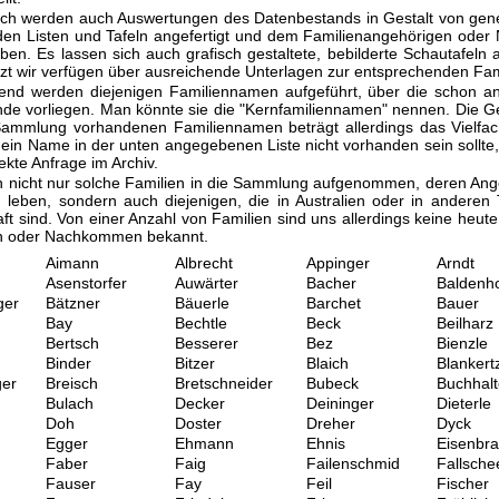
ch werden auch Auswertungen des Datenbestands in Gestalt von gene
den Listen und Tafeln angefertigt und dem Familienangehörigen ode
en. Es lassen sich auch grafisch gestaltete, bebilderte Schautafeln a
zt wir verfügen über ausreichende Unterlagen zur entsprechenden Fam
end werden diejenigen Familiennamen aufgeführt, über die schon an
de vorliegen. Man könnte sie die "Kernfamiliennamen" nennen. Die 
Sammlung vorhandenen Familiennamen beträgt allerdings das Vielfac
 ein Name in der unten angegebenen Liste nicht vorhanden sein sollte,
rekte Anfrage im Archiv.
 nicht nur solche Familien in die Sammlung aufgenommen, deren Ang
 leben, sondern auch diejenigen, die in Australien oder in anderen 
ft sind. Von einer Anzahl von Familien sind uns allerdings keine heut
n oder Nachkommen bekannt.
Aimann
Albrecht
Appinger
Arndt
Asenstorfer
Auwärter
Bacher
Baldenho
ger
Bätzner
Bäuerle
Barchet
Bauer
Bay
Bechtle
Beck
Beilharz
Bertsch
Besserer
Bez
Bienzle
Binder
Bitzer
Blaich
Blankert
er
Breisch
Bretschneider
Bubeck
Buchhalt
Bulach
Decker
Deininger
Dieterle
Doh
Doster
Dreher
Dyck
Egger
Ehmann
Ehnis
Eisenbr
Faber
Faig
Failenschmid
Fallsche
Fauser
Fay
Feil
Fischer