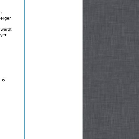
r
erger
hwerdt
yer
may