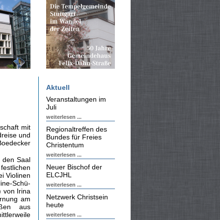
Aktuell
Veranstaltungen im
Juli
weiterlesen ...
schaft mit
Regionaltreffen des
dreise und
Bundes für Freies
 Boedecker
Christentum
weiterlesen ...
h den Saal
Neuer Bischof der
estlichen
ELCJHL
i Violinen
ine-Schü­
weiterlesen ...
 von Irina
Netzwerk Christsein
ornung am
heute
üßen aus
ttlerweile
weiterlesen ...