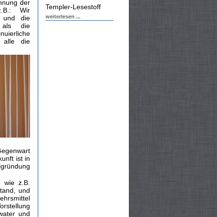
nnung der
Templer-Lesestoff
z.B.: Wir
weiterlesen ...
s und die
 als die
uierliche
alle die
 Gegenwart
nft ist in
lgründung
 wie z.B.
stand, und
hrsmittel
orstellung
water und