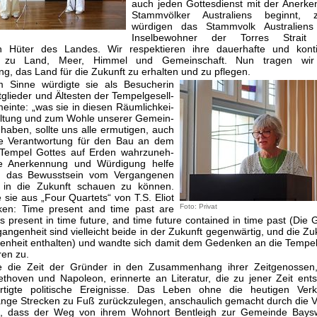
auch jeden Gottesdienst mit der Anerke
Stammvölker Australiens beginnt, 
würdigen das Stamm­volk Australien
Inselbewohner der Torres Strait
len Hüter des Landes. Wir respektieren ihre dauerhafte und kontin
g zu Land, Meer, Himmel und Ge­meinschaft. Nun tragen wir 
g, das Land für die Zukunft zu erhalten und zu pflegen.
m Sinne würdigte sie als Besucherin
tglieder und Ältesten der Tempelgesell­
einte: „was sie in diesen Räumlichkei­
altung und zum Wohle unserer Gemein­
 haben, sollte uns alle ermutigen, auch
ie Verantwortung für den Bau an dem
 Tempel Gottes auf Erden wahrzuneh­
e Anerkennung und Würdigung helfe
ch das Bewusstsein vom Vergangenen
 in die Zukunft schauen zu können.
e sie aus „Four Quartets“ von T.S. Eliot
Foto: Privat
en: Time present and time past are
s present in time future, and time future contained in time past (Die
angenheit sind vielleicht beide in der Zukunft gegenwärtig, und die Zuku
enheit enthalten) und wandte sich damit dem Gedenken an die Tempe
ren zu.
lte die Zeit der Gründer in den Zusammenhang ihrer Zeitgenossen,
thoven und Napoleon, erinnerte an Literatur, die zu jener Zeit ent
rtigte politische Ereignisse. Das Leben ohne die heutigen Verke
ange Strecken zu Fuß zurückzulegen, anschaulich gemacht durch die V
e, dass der Weg von ihrem Wohnort Bentleigh zur Gemeinde Bays