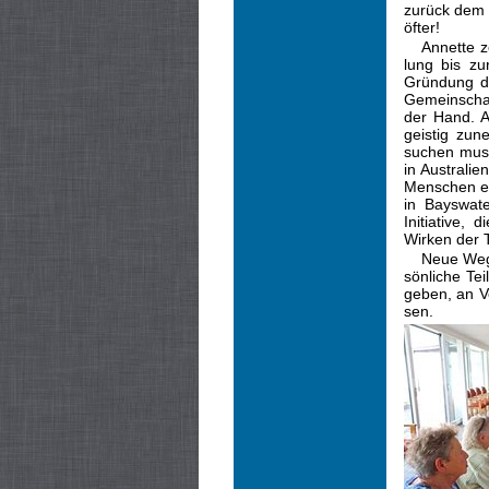
zurück dem 
öfter!
Annette z
lung bis z
Grün­dung d
Gemein­schaf
der Hand. Ab
geistig zu
suchen muss
in Australi
Menschen er
in Bayswate
Initiative,
Wirken der T
Neue Wege
sönliche Te
geben, an V
sen.