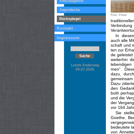
Anschlagbrett
Jugendecke
Foto: Privat
Rückspiegel
traditionel
Verbindun
Kontakt
Verantwortun
In diese
Impressum
auch alle Mi
schaft und m
ten zur Erh
de geleistet
weiterhin d
le­bendigen
Letzte Änderung
men“. Dies
05.07.2026
da­zu, dur
ge­meinsam
Dazu zitiert
den Gedank
both perhap
und die Verg
der Vergang
vor 164 Jah
Sie stel
Goethe, Bee
vergegen­wä
bedeutete l
von Annett