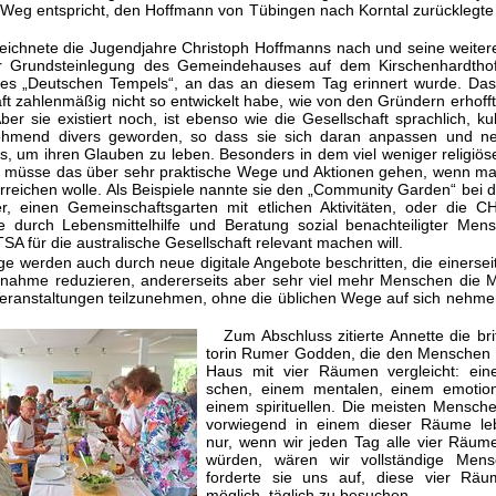
Weg ent­spricht, den Hoffmann von Tübingen nach Korntal zurücklegte
eichnete die Jugendjahre Christoph Hoffmanns nach und seine weiter
ur Grundsteinlegung des Gemeindehauses auf dem Kirschenhardtho
es „Deutschen Tempels“, an das an diesem Tag erinnert wurde. Dass
t zahlenmäßig nicht so entwickelt habe, wie von den Gründern erhofft,
er sie existiert noch, ist ebenso wie die Gesellschaft sprachlich, kul
nehmend divers geworden, so dass sie sich daran anpassen und 
, um ihren Glauben zu leben. Besonders in dem viel weniger religiö
en müsse das über sehr praktische Wege und Aktionen gehen, wenn m
­reichen wolle. Als Beispiele nannte sie den „Community Garden“ bei 
r, einen Gemeinschaftsgarten mit etlichen Aktivitäten, oder die 
 die durch Lebensmittelhilfe und Beratung sozial benachteiligter Me
SA für die australische Gesellschaft relevant machen will.
 werden auch durch neue digitale Angebote beschritten, die einerseit
ilnahme reduzieren, andererseits aber sehr viel mehr Menschen die M
eranstaltungen teilzunehmen, ohne die üblichen Wege auf sich nehm
Zum Abschluss zitierte Annette die bri
torin Rumer Godden, die den Menschen 
Haus mit vier Räumen vergleicht: ein
schen, einem mentalen, einem emotio
ei­nem spirituellen. Die meisten Mensc
vorwiegend in einem dieser Räume le
nur, wenn wir jeden Tag alle vier Räum
wür­den, wären wir vollständige Men
forderte sie uns auf, diese vier Rä
möglich, täg­lich zu besuchen.