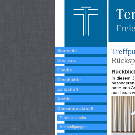
Treffpu
Startseite
Rücksp
Über uns
Glaube
Rückblic
In diesem J
Geschichte
be­sonderen
hatte von A
Zeitschrift
aus Texas w
Archiv
Gemeinde aktuell
Terminkalender
Ankündigungen