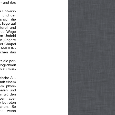
 - und das
e Entwick­
f und der
 sich die
 liege auf
turell und
neue Wege
sen Umfeld
an jüngere
der Chapel
CHAMPION-
nschen das
s die per­
öglichkeit
en zu müs­
tische Au­
mit einem
em physi­
nalen und
hen würden
ben, aber
e betreten
schen. So
ume, wenn