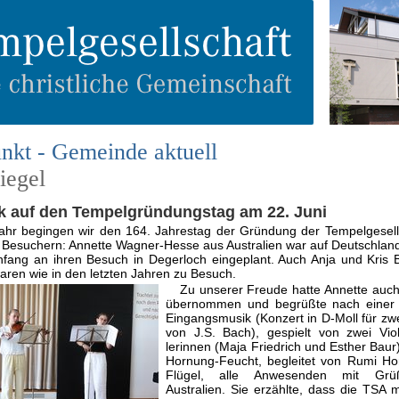
nkt - Gemeinde aktuell
iegel
k auf den Tempelgründungstag am 22. Juni
ahr begingen wir den 164. Jahrestag der Gründung der Tempelgesell
 Besuchern: Annette Wagner-Hesse aus Australien war auf Deutschlan
nfang an ihren Besuch in Degerloch eingeplant. Auch Anja und Kris
aren wie in den letzten Jahren zu Besuch.
Zu unserer Freude hatte Annette auc
übernommen und begrüßte nach einer f
Eingangsmusik (Konzert in D-Moll für zwe
von J.S. Bach), gespielt von zwei Viol
lerinnen (Maja Friedrich und Esther Baur)
Hornung-Feucht, begleitet von Rumi H
Flügel, alle Anwesenden mit Gr
Australien. Sie erzählte, dass die TSA mi