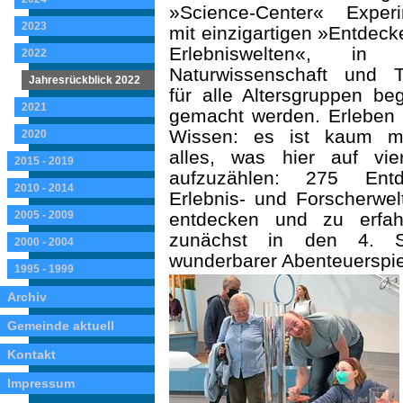
»Science-Center« Experi
2023
mit einzigartigen »Entdeck
Erlebniswelten«, in 
2022
Naturwissenschaft und T
Jahresrückblick 2022
für alle Al­tersgruppen beg
2021
gemacht werden. Erleben 
Wissen: es ist kaum mö
2020
alles, was hier auf vi
2015 - 2019
aufzuzählen: 275 Entde
2010 - 2014
Erlebnis- und Forscherwe
2005 - 2009
entdecken und zu erfah
zunächst in den 4. St
2000 - 2004
wunderbarer Abenteuerspielp
1995 - 1999
Archiv
Gemeinde aktuell
Kontakt
Impressum