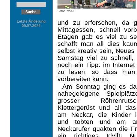
Foto: Privat
und zu erforschen, da 
Letzte Änderung
05.07.2026
Mittagessen, schnell vo
Etagen gab es viel zu se
schafft man all dies ka
selbst kreativ sein, Neues
Samstag viel zu schnell,
noch ein Tipp: im Internet
zu lesen, so dass man 
vorbereiten kann.
Am Sonntag ging es da
nahegelegene Spielplätz
grosser Röhrenrutsch
Kletter­gerüst und all das
am Neckar, die Kinder l
und tobten und am an
Neckarufer quakten die F
ein richtiges Idyll!! N