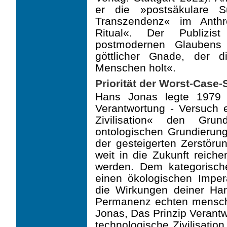
er die »post­säkulare 
Transzendenz« im Anth
Ritual«. Der Publizis
postmodernen Glaubens
göttlicher Gnade, der 
Menschen holt«.
Priorität der Worst-Case-
Hans Jonas legte 1979 
Verantwortung - Versuch e
Zivilisation« den Gru
ontologischen Grundie­run
der gesteigerten Zerstö
weit in die Zukunft reich
werden. Dem kategorisch
einen ökologischen Imper
die Wirkungen deiner Han
Permanenz echten mensch
Jonas, Das Prinzip Verantw
technologische Zivilisation