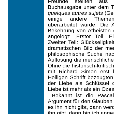
Freunde stellten aus
Buchausgabe unter dem T
quelques autres sujets
(Ged
einige andere Theme
überarbeitet wurde. Die 
Bekehrung von Atheisten od
angelegt: „Erster Teil:
Zweiter Teil: Glückseligk
dramati­schen Bild der me
philosophische Suche na
Auflösung die menschliche 
Ohne die histo­risch-kritis
mit Richard Simon erst 
Heiligen Schrift bezeugte
der Liebe als Schlüssel d
Liebe ist mehr als ein Ozea
Bekannt ist die Pasca
Argument für den Glauben a
es ihn nicht gibt, dann we
ihn gibt, dann bin ich ang