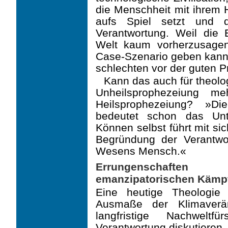
die Menschheit mit ihrem H
aufs Spiel setzt und 
Verantwortung. Weil die 
Welt kaum vorherzusage
Case-Szenario geben kann,
schlechten vor der guten 
Kann das auch für theolog
Unheilsprophezeiung 
Heilsprophezeiung? »Di
bedeutet schon das Unt
Können selbst führt mit sich
Begründung der Verantwor
Wesens Mensch.«
Errungenschaften 
emanzipatorischen Kämpfe
Eine heutige Theologie
Ausmaße der Klimaverän
langfristige Nachweltfü
Verantwortung diskutie­ren.