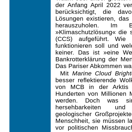
der Anfang April 2022 ver
berücksichtigt, die da
Lösungen existieren, da
herauszuholen. Im B
»Klimaschutzlösung« die 
(CCS) aufgeführt. Wi
funktionieren soll und we
keiner. Das ist »eine We
Bankrotterklärung der Mens
Das Pariser Abkommen war 
Mit
Marine Cloud Bright
besser reflektierende Wol
von MCB in der Arktis 
Hunderten von Millionen
werden. Doch was sin
hersehbarkeiten und U
geologischer Großprojekt
Menschheit, sie müssen lan
vor politischen Miss­brau