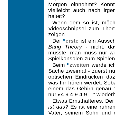
Morgen einnehmt? Könnte
vielleicht auch nach irg
haltet?
Wenn dem so ist, möcht
Videoschnipsel zum Th
zeigen.
Der
erste
ist ein Aussc
Bang Theory
- nicht, d
müsste, man muss nur w
Spielkon­solen zum Spiele
Beim
zweiten
werde ich 
Sache zweimal - zuerst nu
optischen Eindrücken dazu
was Ihr hören werdet. Soba
einem das Gehirn genau d
nur «4 9 4 9 4 9 ...” wiederh
Etwas Ernsthafteres: De
ist das?
Es ist eine rühre
Vater, seinem Sohn und 