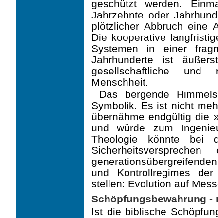
geschützt werden. Einm
Jahrzehnte oder Jahrhunde
plötzlicher Abbruch eine 
Die kooperative langfrist
Syste­men in einer fragm
Jahrhunderte ist äußers
gesellschaftliche und 
Menschheit.
Das bergende Himmelsze
Symbolik. Es ist nicht me
übernähme endgültig die »
und wür­de zum Ingenie
Theologie könnte bei di
Sicherheitsversprechen
generationsübergreifend
und Kontrollregimes der
stellen: Evolution auf Mes
Schöpfungsbewahrung - n
Ist die biblische Schöpfu