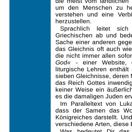
die meist vom ländlichen 
um den Menschen zu hel
verstehen und eine Verbi
herzustellen.
Sprachlich leitet sic
Griechischen ab und bede
Sache einer anderen gegen
das Gleichnis oft auch wie
die nicht immer allen sofo
God«
- einer Website, d
liturgische Lehren enthält
sieben Gleichnisse, deren M
das Reich Gottes inwendig 
keiner Weise ein äußerlich
es die damaligen Juden er
Im Paralleltext von Luk
dass der Samen das Wor
Königreiches darstellt. Un
verschiede­ne Arten, diese 
Was bedeutet Dir das