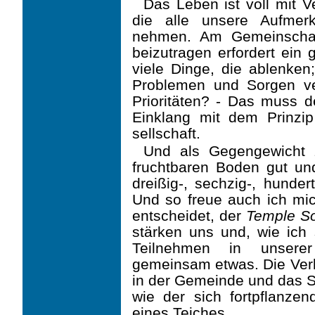
Das Leben ist voll mit V
die alle unsere Aufmer
nehmen. Am Gemeinschaf
beizutragen erfordert ei
viele Dinge, die ablenken;
Problemen und Sorgen ve
Prioritäten? - Das muss d
Einklang mit dem Prinzip
sellschaft.
Und als Gegengewicht 
fruchtbaren Boden gut und
dreißig-, sechzig-, hunder
Und so freue auch ich mi
entscheidet, der
Temple So
stärken uns und, wie ich 
Teilnehmen in unse­re
gemeinsam etwas. Die Verb
in der Gemeinde und das S
wie der sich fortpflanze
eines Teiches.