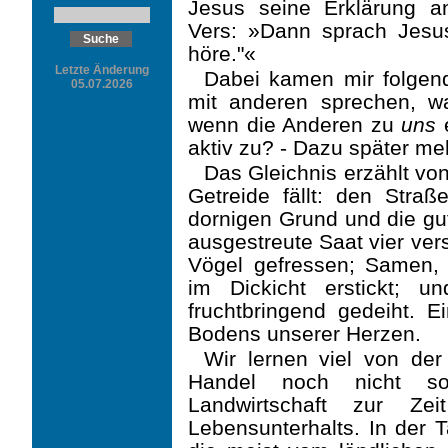
Jesus seine Erklärung an
Vers: »Dann sprach Jesu
höre."«
Letzte Änderung
Dabei kamen mir folgen
05.07.2026
mit anderen sprechen, 
wenn die Anderen zu
uns
e
aktiv zu? - Dazu später me
Das Gleichnis erzählt von
Getreide fällt: den Straß
dornigen Grund und die gu
ausge­streute Saat vier ve
Vögel gefressen; Samen, 
im Dickicht erstickt; u
fruchtbringend gedeiht. E
Bodens unserer Herzen.
Wir lernen viel von der
Handel noch nicht so
Landwirtschaft zur Ze
Lebensunterhalts. In der T