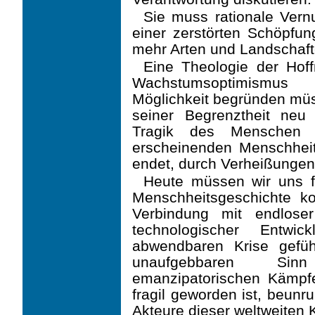
Sie muss rationale Vernu
einer zerstörten Schöpfung
mehr Arten und Landschaf
Eine Theologie der Hoff
Wachstumsoptimismus 
Möglichkeit begründen müs
seiner Be­grenztheit ne
Tragik des Menschen i
erscheinenden Menschheit
endet, durch Verheißun­ge
Heute müssen wir uns fr
Menschheitsgeschichte k
Verbindung mit endlose
technologi­scher Ent
abwendbaren Krise gefü
unaufgebbaren Sinn
emanzipatorischen Kämpfe i
fragil geworden ist, beunr
Akteure dieser welt­weiten