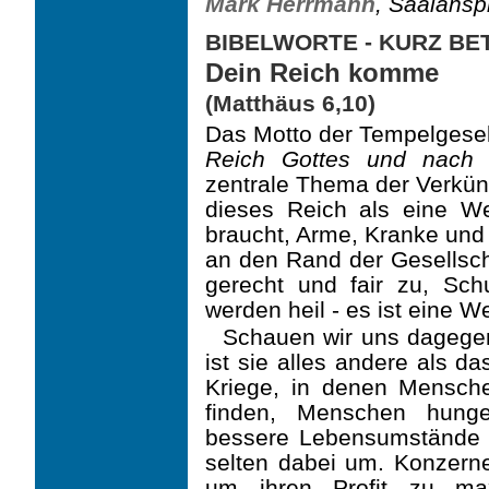
Mark Herrmann
, Saalansp
BIBELWORTE - KURZ B
Dein Reich komme
(Matthäus 6,10)
Das Motto der Tempelgesel
Reich Gottes und nach s
zentrale Thema der Verkün
dieses Reich als eine We
braucht, Arme, Kranke und 
an den Rand der Gesellsch
gerecht und fair zu, Sc
werden heil - es ist eine We
Schauen wir uns dagege
ist sie alles andere als da
Kriege, in denen Mensc
finden, Menschen hunge
bessere Lebensumstände 
selten dabei um. Konzer
um ihren Profit zu max