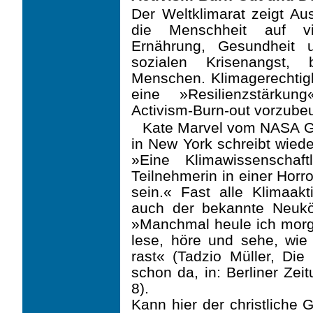
Der Weltklimarat zeigt A
die Menschheit auf vie
Ernährung, Gesundheit 
sozialen Krisenangst,
Menschen. Klimagerechtig
eine »Resilienzstärku
Activism-Burn-out vorzube
Kate Marvel vom NASA Go
in New York schreibt wiede
»Eine Klimawissenschaf
Teilnehme­rin in einer Hor
sein.« Fast alle Klimaakt
auch der bekannte Neuköll
»Manchmal heule ich morg
lese, höre und sehe, wie 
rast« (Tadzio Müller, Die
schon da, in: Berliner Zei
8).
Kann hier der christliche