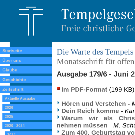
Die Warte des Tempels
Startseite
Monatsschrift für offe
Über uns
Glaube
Ausgabe 179/6 - Juni 
Geschichte
Im PDF-Format
(199 KB)
Zeitschrift
Aktuelle Ausgabe
Hören und Verstehen
-
2026
Dein Reich komme
-
Kar
2025
Warum wir als Christ
nehmen müssen
-
M. Sch
2020 - 2024
Zum 400. Geburtstag vo
2024