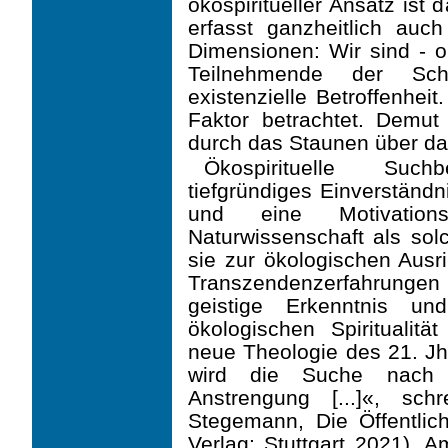
ökospiritueller Ansatz ist 
erfasst ganzheitlich auch
Dimensionen: Wir sind - ob
Teilnehmende der Sc
existenzielle Betroffenheit
Faktor betrachtet. Demut
durch das Staunen über da
Ökospirituelle Suc
tiefgründiges Einverständ
und eine Motivation
Naturwissenschaft als sol
sie zur ökologischen Ausri
Transzendenzerfahrungen 
geistige Erkenntnis un
ökologischen Spiritualit
neue Theologie des 21. Jhd
wird die Suche nach T
Anstrengung [...]«, sc
Stegemann, Die Öffentlich
Verlag: Stuttgart 2021). 