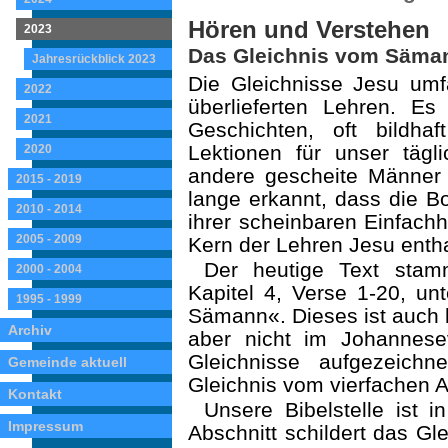
Hören und Verstehen
2023
Das Gleichnis vom Säma
Jahresrückblick 2023
Die Gleichnisse Jesu umfa
2022
überlieferten Lehren. Es
2021
Geschichten, oft bildhaft
Lektionen für un­ser täg
2020
andere gescheite Männer
2015 - 2019
lange erkannt, dass die Bot
2010 - 2014
ihrer scheinbaren Einfach­
2005 - 2009
Kern der Lehren Jesu entha
Der heutige Text sta
2000 - 2004
Kapitel 4, Verse 1-20, un
1995 - 1999
Sämann«. Dieses ist auch 
Archiv
aber nicht im Johannese
Gleichnisse aufgezeich
Gemeinde aktuell
Gleichnis vom vierfachen 
Kontakt
Unsere Bibelstelle ist i
Impressum
Abschnitt schildert das Gl