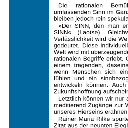
Die rationalen Bemüh
umfassenden Sinn im Ganzen
bleiben jedoch rein spekula
»Der SINN, den man ers
SINN« (Laotse). Gleich
Verlässlichkeit wird die W
gedeutet. Diese individuel
Welt wird mit überzeugender
rationalen Begriffe erlebt.
einem tragenden, dasein
wenn Menschen sich ein
fühlen und ein sinnbezog
entwickeln kön­nen. Auc
Zukunftshoffnung aufschei
Letztlich können wir nur 
meditierend Zugänge zur We
unseres Hierseins erahnen
Rainer Maria Rilke spürt
Zitat aus der neunten Eleg