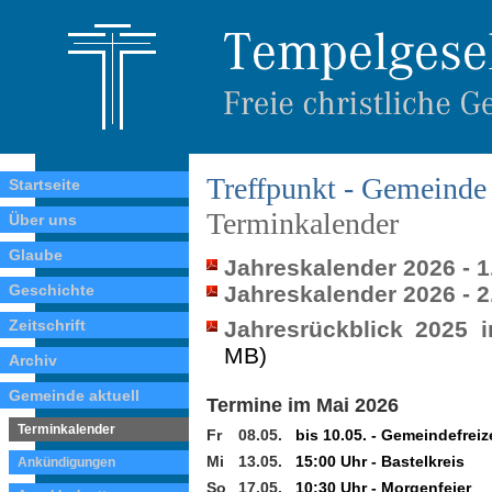
Treffpunkt - Gemeinde 
Startseite
Terminkalender
Über uns
Glaube
Jahreskalender 2026 - 1
Geschichte
Jahreskalender 2026 - 2
Zeitschrift
Jahresrückblick 2025 
MB)
Archiv
Gemeinde aktuell
Termine im Mai 2026
Terminkalender
Fr
08.05.
bis 10.05. - Gemeindefreiz
Mi
13.05.
15:00 Uhr - Bastelkreis
Ankündigungen
So
17.05.
10:30 Uhr - Morgenfeier