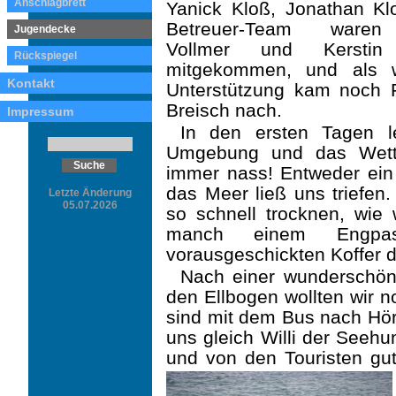
Anschlagbrett
Yanick Kloß, Jonathan Kl
Betreuer-Team waren
Jugendecke
Vollmer und Kerstin
Rückspiegel
mitgekommen, und als w
Kontakt
Unterstützung kam noch F
Breisch nach.
Impressum
In den ersten Tagen l
Umgebung und das Wette
immer nass! Entweder ein 
das Meer ließ uns triefen.
Letzte Änderung
05.07.2026
so schnell trocknen, wi
manch einem Engpas
vorausgeschickten Koffer 
Nach einer wunderschön
den Ellbogen wollten wir 
sind mit dem Bus nach Hö
uns gleich Willi der Seehu
und von den Touristen gut