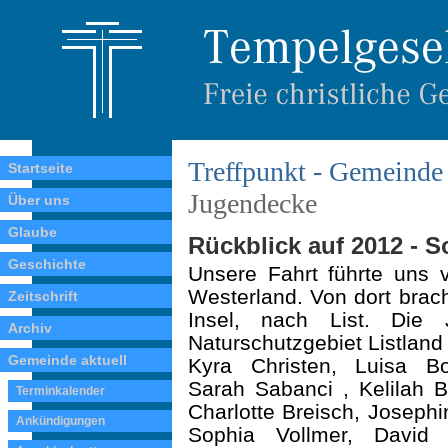
Treffpunkt - Gemeinde 
Startseite
Jugendecke
Über uns
Glaube
Rückblick auf 2012 - S
Geschichte
Unsere Fahrt führte uns 
Westerland. Von dort brac
Zeitschrift
Insel, nach List. Die 
Archiv
Naturschutzgebiet Listlan
Gemeinde aktuell
Kyra Christen, Luisa B
Sarah Sabanci , Kelilah B
Terminkalender
Charlotte Breisch, Jose­phi
Ankündigungen
Sophia Vollmer, David 