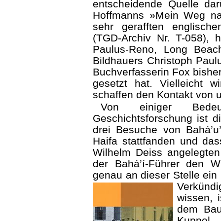
entscheidende Quelle dar
Hoffmanns »Mein Weg nac
sehr gerafften englisch
(TGD-Archiv Nr. T-058),
Paulus-Reno, Long Beach,
Bildhauers Christoph Paulus
Buchverfasserin Fox bisher
gesetzt hat. Vielleicht 
schaffen den Kontakt von 
Von einiger Bede
Geschichtsforschung ist 
drei Besuche von Bahá’u’
Haifa stattfanden und das
Wilhelm Deiss angelegte
der Bahá’í-Führer den 
genau an dieser Stelle ei
Verkündi
wissen, 
dem Bau
Kuppel 