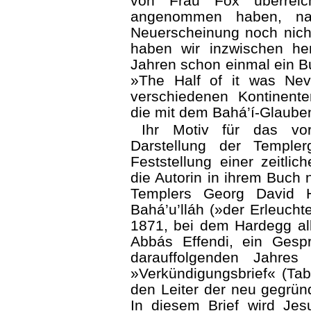
von Frau Fox überreic
angenommen haben, na
Neuerscheinung noch nicht
haben wir inzwischen he
Jahren schon einmal ein Bu
»The Half of it was Nev
verschiedenen Kontinente
die mit dem Bahá’í-Glaube
Ihr Motiv für das vo
Darstellung der Templer
Feststellung einer zeitlic
die Autorin in ihrem Buch
Templers Georg David H
Bahá’u’lláh (»der Erleucht
1871, bei dem Hardegg all
Abbás Effendi, ein Gesp
darauffolgenden Jahres
»Verkündigungsbrief« (Tab
den Leiter der neu gegrün
In diesem Brief wird Je