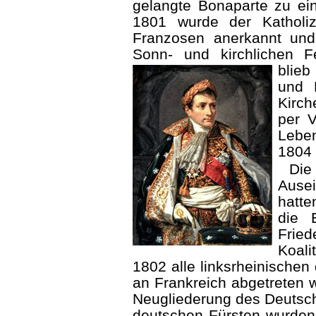
gelangte Bonaparte zu ei
1801 wurde der Katholiz
Franzosen anerkannt und 
Sonn- und kirchlichen F
blie
und 
Kirch
per 
Lebe
1804 
D
Ause
hatte
die 
Frie
Koal
1802 alle linksrheinischen
an Frankreich abgetreten w
Neugliederung des Deutsch
deutschen Fürsten wurden 