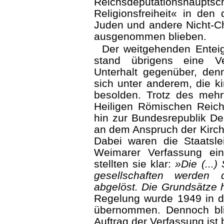
Reichsdeputationshaupt
Religionsfreiheit« in den
Juden und andere Nicht-Chr
ausgenommen blieben.
Der weitgehenden Enteig
stand übrigens eine Ve
Unterhalt gegenüber, denn
sich unter anderem, die ki
besolden. Trotz des meh
Heiligen Römischen Reich
hin zur Bundes­republik De
an dem Anspruch der Kirch
Dabei waren die Staatsl
Weimarer Verfassung ei
stellten sie klar:
»Die (...)
gesellschaften werden 
abgelöst. Die Grundsätze hi
Regelung wurde 1949 in d
übernommen. Dennoch bli
Auftrag der Verfassung ist 