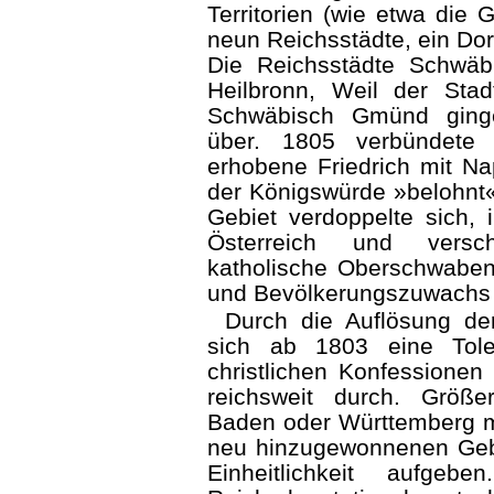
Territorien (wie etwa die
neun Reichs­städte, ein Dor
Die Reichsstädte Schwäbis
Heilbronn, Weil der Stad
Schwäbisch Gmünd ginge
über. 1805 verbündete
erhobene Friedrich mit N
der Königswürde »belohnt«
Gebiet verdoppelte sich,
Österreich und versc
katholische Oberschwaben 
und Bevölkerungszuwachs 
Durch die Auflösung der
sich ab 1803 eine Tole
christlichen Konfessionen (
reichsweit durch. Größe
Baden oder Württemberg m
neu hinzugewonnenen Gebie
Einheitlichkeit aufgeb