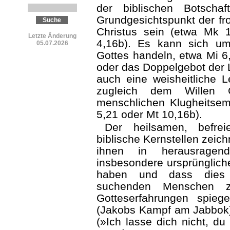
der biblischen Botscha
Grundgesichtspunkt der fr
Christus sein (etwa Mk 
Letzte Änderung
4,16b). Es kann sich um
05.07.2026
Gottes handeln, etwa Mi 6
oder das Doppelgebot der 
auch eine weisheitliche L
zugleich dem Willen 
menschlichen Klugheitsem
5,21 oder Mt 10,16b).
Der heilsamen, befrei
biblische Kernstellen zeic
ihnen in herausragend
insbesondere ursprüngliche
haben und dass dies b
suchenden Menschen zu
Gotteserfahrungen spie
(Jakobs Kampf am Jabbok)
(»Ich lasse dich nicht, d