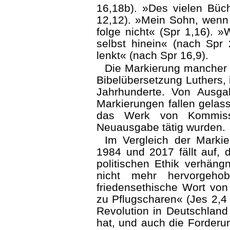
16,18b). »Des vielen Büc
12,12). »Mein Sohn, wenn
folge nicht« (Spr 1,16). »
selbst hinein« (nach Spr
lenkt« (nach Spr 16,9).
Die Markierung mancher B
Bibelübersetzung Luthers, 
Jahrhunderte. Von Ausg
Markie­rungen fallen gelas
das Werk von Kommissi
Neuausgabe tätig wurden.
Im Vergleich der Markie
1984 und 2017 fällt auf, 
politischen Ethik verhän
nicht mehr hervorgehob
friedensethische Wort vo
zu Pflugscharen« (Jes 2,4 
Revolution in Deutschland 
hat, und auch die Forder