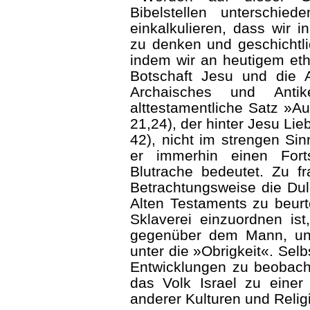
Bibelstellen unterschi
einkalkulieren, dass wir i
zu denken und geschichtl
indem wir an heutigem et
Botschaft Jesu und die A
Archaisches und Ant
alttestamentliche Satz »
21,24), der hinter Jesu Lie
42), nicht im strengen Sin
er immerhin einen Fort
Blutrache bedeutet. Zu fr
Betrachtungsweise die Dul
Alten Testaments zu beurte
Sklaverei einzuord­nen is
gegenüber dem Mann, und
unter die »Obrigkeit«. Selb
Entwicklungen zu beobacht
das Volk Israel zu ein
anderer Kulturen und Relig