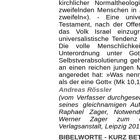
kirchlicher Normaltheolo
zweifelnden Menschen in 
zweifeln«). - Eine univ
Testament, nach der Offe
das Volk Israel einzug
universalistische Tendenz 
Die volle Menschlichk
Unterordnung unter G
Selbstverabsolutierung geh
an einen reichen jungen M
angeredet hat: »Was nenn
als der eine Gott« (Mk 10,1
Andreas Rössler
(vom Verfasser durchgese
seines gleichnamigen Au
Raphael Zager, Notwend
Werner Zager zum 60
Verlagsanstalt, Leipzig 201
BIBELWORTE - KURZ B