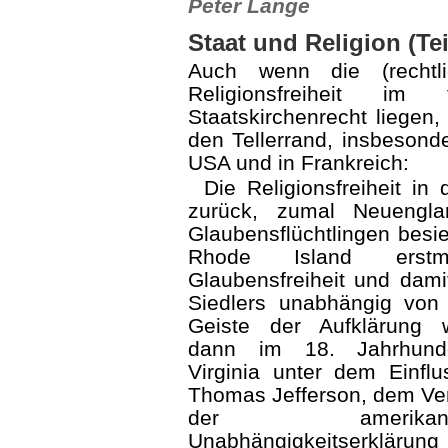
Peter Lange
Staat und Religion (Tei
Auch wenn die (rechtl
Religionsfreiheit im fo
Staatskirchenrecht liegen,
den Tellerrand, ins­beson
USA und in Frankreich:
Die Religionsfreiheit in
zurück, zumal Neuengla
Glaubensflüchtlingen besie
Rhode Island erstma
Glaubensfreiheit und damit
Siedlers unabhängig von
Geiste der Aufklärung 
dann im 18. Jahrhund
Virginia unter dem Ein­fl
Thomas Jefferson, dem Ve
der amerikanis
Unabhängigkeitserkläru