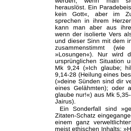
werden, wenn man si
herauslöst. Ein Paradebeisp
kein Gott«, aber im 
sprechen in ihrem Herzen:
kann man aber aus ihr
wenn der isolierte Vers a
und dieser Sinn mit dem
zusam­menstimmt (wie
»Losungen«). Nur wird d
ursprünglichen Situation u
Mk 9,24 (»Ich glaube; h
9,14-28 (Heilung eines be
(»deine Sünden sind dir v
eines Gelähmten); oder a
glaube nur!«) aus Mk 5,35
Jairus).
Ein Sonderfall sind »ge
Zitaten-Schatz eingegange
einem ganz verweltlichte
meist ethi­schen Inhalts: 