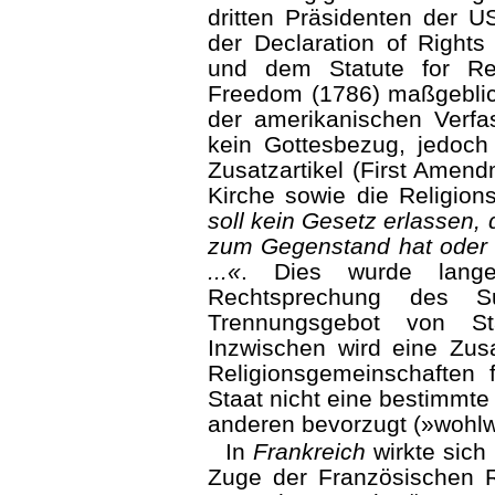
drit­ten Präsidenten der U
der Declaration of Rights
und dem Statute for Rel
Free­dom (1786) maßgeblic
der amerikanischen Verfa
kein Gottesbezug, jedoch 
Zusatzartikel (First Amend
Kirche sowie die Religions
soll kein Gesetz erlassen, 
zum Gegenstand hat oder d
...«
. Dies wurde lang
Rechtsprechung des Su
Trennungsgebot von St
Inzwischen wird eine Zu
Religionsgemeinschaften f
Staat nicht eine bestimmt
anderen bevorzugt (»wohlwo
In
Frankreich
wirkte sich
Zuge der Französischen Re