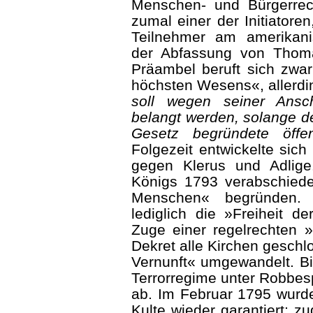
Menschen- und Bürgerre
zumal einer der Initiatore
Teilnehmer am amerikani
der Abfassung von Thoma
Präambel beruft sich zwa
höchsten Wesens«, allerdin
soll wegen seiner Ansch
belangt werden, solange d
Gesetz begründete öffen
Folgezeit entwickelte sich 
gegen Klerus und Adlige
Königs 1793 verabschiede
Menschen« begründen. D
lediglich die »Freiheit d
Zuge einer regelrechten »
Dekret alle Kirchen geschl
Vernunft« umgewandelt. B
Terrorregime unter Robbespi
ab. Im Februar 1795 wurde
Kulte wieder garantiert; z