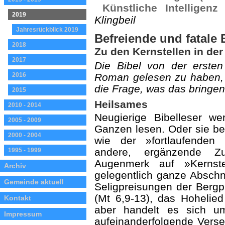
Künstliche Intelligen
2019
Klingbeil
Jahresrückblick 2019
Befreiende und fatale 
2018
Zu den Kernstellen in der
2017
Die Bibel von der ersten
2016
Roman gelesen zu haben, 
die Frage, was das bringen 
2015
Heilsames
2010 - 2014
Neugierige Bibelleser we
2005 - 2009
Ganzen lesen. Oder sie be
2000 - 2004
wie der »fortlaufenden
andere, ergänzende Z
1995 - 1999
Augenmerk auf »Kernste
Archiv
gelegentlich ganze Abschni
Gemeinde aktuell
Seligpreisungen der Bergpr
(Mt 6,9-13), das Hohelied
Kontakt
aber handelt es sich u
Impressum
aufeinanderfolgende Verse