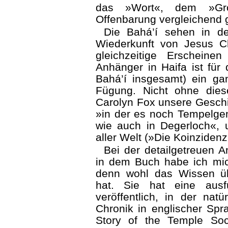
das »Wort«, dem »Gro
Offenbarung vergleichend g
Die Bahá’í sehen in de
Wiederkunft von Jesus C
gleichzeitige Erschein
Anhänger in Haifa ist für 
Bahá’í insgesamt) ein ga
Fügung. Nicht ohne dies
Carolyn Fox unsere Geschic
»in der es noch Tempelgem
wie auch in Degerloch«,
aller Welt (»Die Koinzi­den
Bei der detailgetreuen 
in dem Buch habe ich mic
denn wohl das Wissen üb
hat. Sie hat eine ausf
veröffentlich, in der nat
Chronik in englischer Sp
Story of the Temple Soci