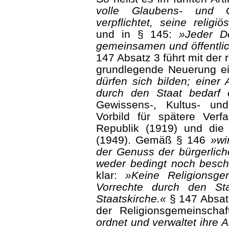
volle Glaubens- und Ge
verpflichtet, seine relig
und in § 145:
»Je­der D
gemeinsamen und öffentlic
147 Absatz 3 führt mit der 
grundlegende Neue­rung e
dürfen sich bilden; einer
durch den Staat bedarf 
Gewissens-, Kultus- und
Vorbild für spätere Ver
Republik (1919) und die
(1949). Gemäß § 146
»wi
der Genuss der bürgerlich
weder bedingt noch besch
klar:
»Keine Religionsge
Vorrechte durch den Sta
Staatskirche.«
§ 147 Absatz
der Religionsgemeinscha
ordnet und verwaltet ihre 