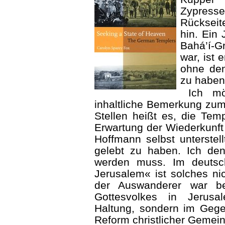
Zypress
Rücksei
hin. Ein
Bahá’í-
war, ist 
ohne den
zu haben
Ich m
inhaltliche Bemerkung zu
Stellen heißt es, die Temp
Erwartung der Wiederkunft 
Hoffmann selbst unterstell
gelebt zu haben. Ich denk
werden muss. Im deuts
Jerusalem« ist solches ni
der Auswanderer war be
Gottesvolkes in Jerusa
Haltung, sondern im Gegen­
Reform christlicher Gemein