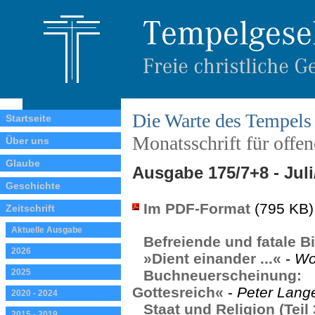
Die Warte des Tempels
Startseite
Monatsschrift für offe
Über uns
Glaube
Ausgabe 175/7+8 - Jul
Geschichte
Im PDF-Format
(795 KB)
Zeitschrift
Aktuelle Ausgabe
Befreiende und fatale B
2026
»Dient einander ...«
-
Wo
2025
Buchneuerscheinun
Gottesreich«
-
Peter Lang
2020 - 2024
Staat und Religion (Teil 
2015 - 2019