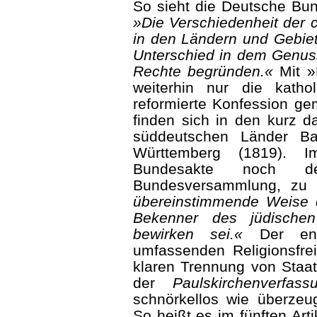
So sieht die Deutsche Bun
»Die Verschiedenheit der c
in den Ländern und Gebie
Unterschied in dem Genuss
Rechte begründen.«
Mit »R
weiterhin nur die katho
reformierte Konfession g
finden sich in den kurz d
süddeutschen Länder B
Württemberg (1819). I
Bundesakte noch de
Bundesversammlung, zu 
übereinstimmende Weise d
Bekenner des jüdische
bewirken sei.«
Der endg
umfassenden Religionsfre
klaren Trennung von Staat 
der
Paulskirchenverfas
schnörkellos wie überzeu
So heißt es im fünften Art