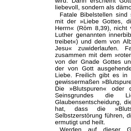
wird. Dann erscheint Got
liebevoll, sondern als däm
Fatale Bibelstellen sind
mit der »Liebe Gottes, d
Herrn« (Röm 8,39), nicht 
Luther genannten innerbi
treibet«) und dem von Alb
Jesu« zuwiderlaufen. Fa
zusammen mit dem »roten 
von der Gnade Gottes un
der von Gott ausgehend
Liebe. Freilich gibt es i
gewissermaßen »Blutspure
Die »Blutspuren« oder 
Seinsgrundes die 
Glaubensentscheidung, die
hat, dass die »Blut
Selbstzerstörung führen, d
ermutigt und heilt.
Werden auf dieser Gr