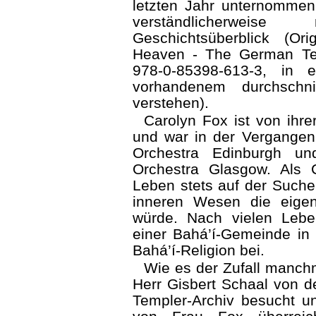
letzten Jahr unternommen.
verständlicherwei
Geschichtsüberblick (Ori
Heaven - The German Te
978-0-85398-613-3, in 
vorhandenem durchschni
verstehen).
Carolyn Fox ist von ihre
und war in der Vergangenh
Orchestra Edinburgh u
Orchestra Glasgow. Als C
Leben stets auf der Suche 
inneren Wesen die eigen
würde. Nach vielen Lebe
einer Bahá’í-Gemeinde in 
Bahá’í-Religion bei.
Wie es der Zufall manchma
Herr Gisbert Schaal von d
Templer-Archiv besucht 