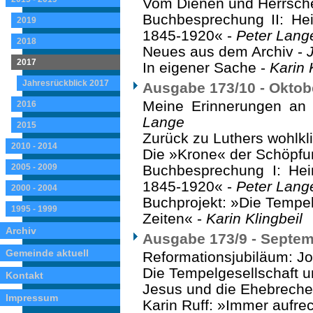
Vom Dienen und Herrsch
Buchbesprechung II: Hei
2019
1845-1920« -
Peter Lang
2018
Neues aus dem Archiv -
2017
In eigener Sache -
Karin 
Jahresrückblick 2017
Ausgabe 173/10 - Oktob
Meine Erinnerungen an
2016
Lange
2015
Zurück zu Luthers wohlk
2010 - 2014
Die »Krone« der Schöpfu
2005 - 2009
Buchbesprechung I: Hein
1845-1920« -
Peter Lang
2000 - 2004
Buchprojekt: »Die Tempe
1995 - 1999
Zeiten« -
Karin Klingbeil
Archiv
Ausgabe 173/9 - Septe
Gemeinde aktuell
Reformationsjubiläum: J
Die Tempelgesellschaft u
Kontakt
Jesus und die Ehebreche
Impressum
Karin Ruff: »Immer aufrech