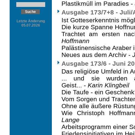
Plastikmüll im Paradies -
Ausgabe 173/7+8 - Juli
Ist Gotteserkenntnis mög
Letzte Änderung
05.07.2026
Die kurze Spanne Hoffnu
Trachtet am ersten na
Hoffmann
Palästinensische Araber i
Neues aus dem Archiv -
Ausgabe 173/6 - Juni 2
Das religiöse Umfeld in A
... und sie wurden a
Geist... -
Karin Klingbeil
Die Taufe - ein Geschenk
Vom Sorgen und Trachte
Ohne alle äußere Rüstun
Wie Christoph Hoffman
Lange
Arbeitsprogramm einer So
Friedensinitiativen im He