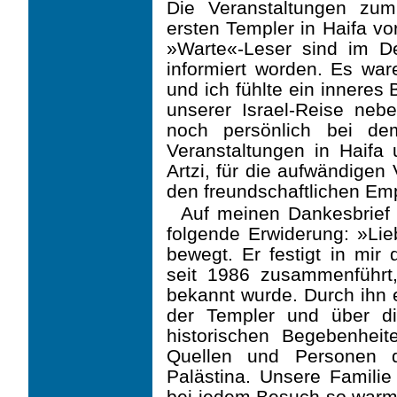
Die Veranstaltungen zu
ersten Templer in Haifa vo
»Warte«-Leser sind im De
informiert worden. Es war
und ich fühlte ein inneres
unserer Israel-Reise neb
noch persönlich bei dem
Veranstaltungen in Haifa 
Artzi, für die aufwändigen
den freundschaftlichen Em
Auf meinen Dankesbrief e
folgende Erwiderung: »Lieb
bewegt. Er festigt in mir 
seit 1986 zusammenführt
bekannt wurde. Durch ihn e
der Templer und über di
historischen Begebenheit
Quellen und Personen d
Palästina. Unsere Famili
bei jedem Besuch so warm