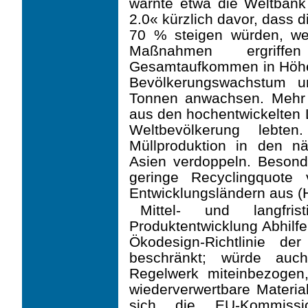
warnte etwa die Weltbank
2.0« kürzlich davor, dass 
70 % steigen würden, we
Maßnahmen ergriff
Gesamtaufkommen in Höhe
Bevölkerungswachstum u
Tonnen anwachsen. Mehr 
aus den hochentwickelten 
Weltbevölkerung lebte
Müllproduktion in den nä
Asien verdoppeln. Besonde
geringe Recyclingquot
Entwicklungsländern aus (
Mittel- und langfri
Produktentwicklung Abhilfe
Ökodesign-Richtlinie 
beschränkt; würde auch
Regelwerk miteinbezogen
wiederverwertbare Materi
sich die EU-Kommissi