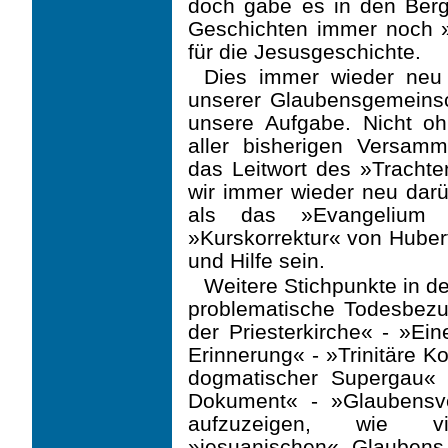
doch gäbe es in den Berg
Geschichten immer noch 
für die Jesusgeschichte.
Dies immer wieder neu 
unserer Glaubensgemeinsc
unsere Aufgabe. Nicht 
aller bisherigen Versam
das Leitwort des »Tracht
wir immer wieder neu dar
als das »Evangelium 
»Kurskorrektur« von Huber
und Hilfe sein.
Weitere Stichpunkte in d
problematische Todesbez
der Priesterkirche« - »Ein
Erinnerung« - »Trinitäre K
dogmatischer Supergau« -
Dokument« - »Glaubensver
aufzu­zeigen, wie v
»jesuanischen« Glauben