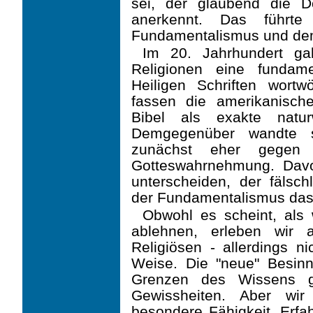
sei, der glaubend die D
anerkennt. Das führ
Fundamentalismus und de
Im 20. Jahrhundert ga
Religionen eine fundame
Heiligen Schriften wortwö
fassen die amerika­nisch
Bibel als exakte naturw
Demgegenüber wandte s
zunächst eher gegen e
Gotteswahrnehmung. Davo
unterscheiden, der fälsc
der Fundamentalismus das
Obwohl es scheint, als
ablehnen, erleben wir 
Religiösen - allerdings n
Weise. Die "neue" Besin
Grenzen des Wissens gi
Gewissheiten. Aber wi
besondere Fähigkeit, Erfa