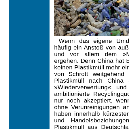
Wenn das eigene Umden
häufig ein Anstoß von au
und vor allem dem »Mül
ergehen. Denn China hat E
keinen Plastikmüll mehr ei
von Schrott weitgehend 
Plastikmüll nach China g
»Wiederverwertung« und
ambitionierte Recyclingquo
nur noch akzeptiert, wen
ohne Verunreinigungen a
haben innerhalb kürzester 
und Handelsbeziehungen
Plastikmüll aus Deutschl