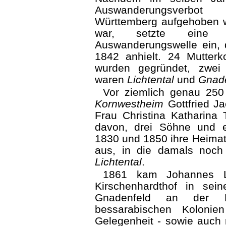
Auswanderungs­verb
Württemberg aufgehoben 
war, setzte eine 
Auswanderungswelle ein, 
1842 anhielt. 24 Mutterk
wurden gegründet, zwei
waren
Lichtental
und
Gnade
Vor ziemlich genau 250
Kornwestheim
Gottfried Ja
Frau Christina Katharina T
davon, drei
Söhne
und ei
1830 und 1850 ihre Heima
aus, in die damals noch
Lichtental
.
1861 kam Johannes L
Kirschenhardthof in sei
Gnadenfeld an der M
bessarabischen Kolonie
Gelegenheit - sowie auch 