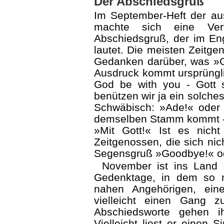
Der Abschiedsgruß
Im September-Heft der aus
machte sich eine Ver
Abschiedsgruß, der im E
lautet. Die meisten Zeitge
Gedanken darüber, was »G
Ausdruck kommt ursprüng
God be with you - Gott 
benützen wir ja ein solche
Schwäbisch: »Ade!« oder
demselben Stamm kommt -
»Mit Gott!« Ist es nich
Zeitgenossen, die sich nich
Segensgruß »Goodbye!« od
November ist ins Land 
Gedenktage, in dem so 
nahen Angehörigen, ein
vielleicht einen Gang 
Abschiedsworte gehen 
Vielleicht liest er einen 