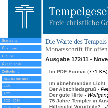
Die Warte des Tempels
Startseite
Monatsschrift für offe
Über uns
Glaube
Ausgabe 172/11 - Nov
Geschichte
Im PDF-Format
(771 KB)
Zeitschrift
Aktuelle Ausgabe
Im abnehmenden Licht
2026
Der Abschiedsgruß
-
Pe
2025
Der gute Hirte
-
Wolfgang
75 Jahre Templer in Aus
2020 - 2024
Hilfreiche Vorurteile?
-
J
2015 - 2019