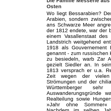
Die Familie Messerle au
Osten
Wo liegt Bessarabien? Der
Arabien, sondern zwische
ans Schwarze Meer angre
der 1812 endete, war der 
einem Vasallenstaat des
Landstrich weitgehend entv
1918 als Gouvernement 
genannt - zum russischen 
zu besiedeln, warb Zar 
gezielt Siedler an. In s
1813 versprach er u.a. Rel
Zeit wegen der vielen u
Strömungen und der chili
Württemberger sehr 
Auswanderungsgründe wa
Realteilung sowie Hunge
»Jahr ohne Sommer« 
Nachdem im selben Ja