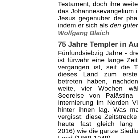
Testament, doch ihre weite
das Johannesevangelium im
Jesus gegenüber der phari
indem er sich als
den guten
Wolfgang Blaich
75 Jahre Templer in Au
Fünfundsiebzig Jahre - dre
ist fürwahr eine lange Zeit
vergangen ist,
seit die 
dieses Land zum erst
betreten ha­ben, nachde
weite, vier Wochen wä
Seereise von Palästina 
Internierung im Nor­den Vi
hinter ihnen lag. Was ma
vergisst: diese Zeitstrecke 
heute fast gleich lang 
2016) wie die ganze Siedl
Land (1868-1948).