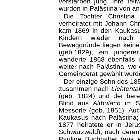
verstarben jung. Ihre tei
wurden in Palästina von a
Die Tochter Christina
verheiratet mit Johann Chr
kam 1869 in den Kaukasus
Kindern wieder nac
Beweggründe liegen keine 
(geb.1829), ein jüngere
wanderte 1868 ebenfalls
weiter nach Palästina, wo 
Ge­meinderat gewählt wurd
Der einzige Sohn des 18
zusammen nach
Lichtenta
(geb. 1824) und der bere
Blind aus
Altbulach
im Sc
Messerle (geb. 1851). A
Kaukasus nach Palästina;
1877 heiratete er in Jer
Schwarzwald), nach deren
Pauline Buchhalter (aus e