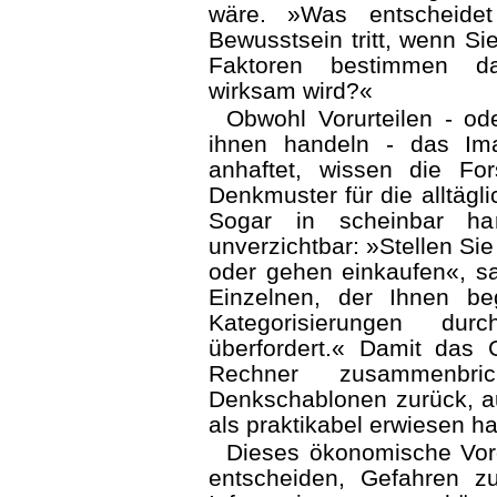
wäre. »Was entscheide
Bewusstsein tritt, wenn 
Faktoren bestimmen dar
wirksam wird?«
Obwohl Vorurteilen - o
ihnen handeln - das Ima
anhaftet, wissen die Fors
Denkmuster für die alltägl
Sogar in scheinbar har
unverzichtbar: »Stellen Si
oder gehen einkaufen«, sa
Einzelnen, der Ihnen be
Kategorisierungen dur
überfordert.« Damit das G
Rechner zusammenbri
Denkschablonen zurück, a
als praktikabel erwiesen h
Dieses ökonomische Vorg
entscheiden, Gefahren 