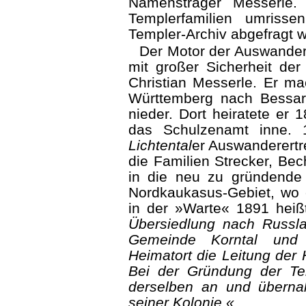
Namensträger Messerle.
Templerfamilien umriss
Templer-Archiv abgefragt 
Der Motor der Auswande
mit großer Sicherheit de
Christian Messerle. Er m
Württemberg nach Bessar
nieder. Dort heiratete er
das Schulzenamt inne. 
Lichtental
er Auswanderertr
die Familien Strecker, Bec
in die neu zu gründende
Nordkaukasus-Gebiet, wo e
in der »Warte« 1891 heiß
Übersiedlung nach Russl
Gemeinde Korntal un
Heimatort die Leitung der
Bei der Gründung der Tem
derselben an und übernah
seiner Kolonie.«