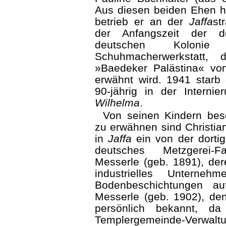
Aus diesen beiden Ehen ha
betrieb er an der
Jaffa
st
der Anfangszeit der do
deutschen Kolonie
Schuhmacher­werkstatt, 
»Baedeker Palästina« vo
erwähnt wird. 1941 starb 
90-jährig in der Internie
Wilhelma
.
Von seinen Kindern bes
zu erwähnen sind Christia
in
Jaffa
ein von der dorti
deutsches Metzgerei-F
Messerle (geb. 1891), de
industrielles Unterneh
Bodenbeschichtungen auf
Messerle (geb. 1902), den
persönlich bekannt, d
Templergemeinde-Verwal