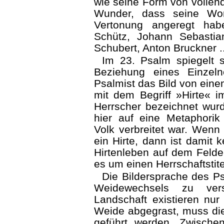
wie seine Form von vollend
Wunder, dass seine Wor
Vertonung angeregt hab
Schütz, Johann Sebastia
Schubert, Anton Bruckner ..
Im 23. Psalm spiegelt s
Beziehung eines Einzel
Psalmist das Bild von eine
mit dem Begriff »Hirte« i
Herrscher bezeichnet wurde
hier auf eine Metaphorik 
Volk verbreitet war. Wenn
ein Hirte, dann ist damit 
Hirtenleben auf dem Felde
es um einen Herrschaftstite
Die Bildersprache des P
Weidewechsels zu vers
Landschaft existieren nur 
Weide abgegrast, muss di
geführt werden. Zwisch