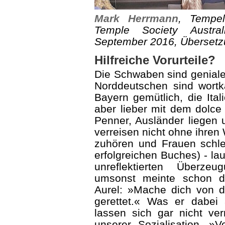
Mark Herrmann
, Tempel
Temple Society Austral
September 2016,
Überset
Hilfreiche Vorurteile?
Die Schwaben sind geniale 
Norddeutschen sind wortk
Bayern gemütlich, die Ital
aber lieber mit dem dolce 
Penner, Ausländer liegen 
verreisen nicht ohne ihre
zuhören und Frauen schlec
erfolgreichen Buches) - la
unreflektierten Überze
umsonst meinte schon d
Aurel: »Mache dich von de
gerettet.« Was er dabei a
lassen sich gar nicht ver
unserer Sozialisation. »