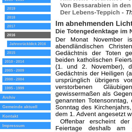
Von Bessarabien in de
2019
Der Lebens-Teppich
-
Th
2018
Im abnehmenden Lich
2017
Die Totengedenktage im
2016
Der Monat November ist
Jahresrückblick 2016
abendländischen Christ
Gedächtnis der Toten ge
2015
beiden katholischen Feiert
2010 - 2014
(1. und 2. November), 
2005 - 2009
Gedächtnis der Heiligen (a
ursprünglich übrigens vo
2000 - 2004
verstorbenen Gläubi
1995 - 1999
gewissermaßen als Gegens
Archiv
genannten Totensonntag, d
Sonntag des Kirchenjahrs,
Gemeinde aktuell
dem 1. Advent angesetzt wi
Kontakt
Offenbar erscheint de
Impressum
Feiertage deshalb am g