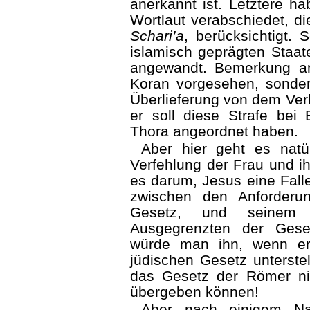
anerkannt ist. Letztere h
Wortlaut verabschiedet, di
Schari’a
, berücksichtigt. 
islamisch geprägten Staa
angewandt. Bemerkung am
Koran vorgesehen, sond
Überlieferung von dem Ve
er soll diese Strafe be
Thora angeordnet haben.
Aber hier geht es natür
Verfehlung der Frau und ih
es darum, Jesus eine Falle
zwischen den Anforderu
Gesetz, und seinem
Ausgegrenzten der Gesel
würde man ihn, wenn er
jüdischen Gesetz unterstel
das Gesetz der Römer nic
übergeben können!
Aber nach einigem Na