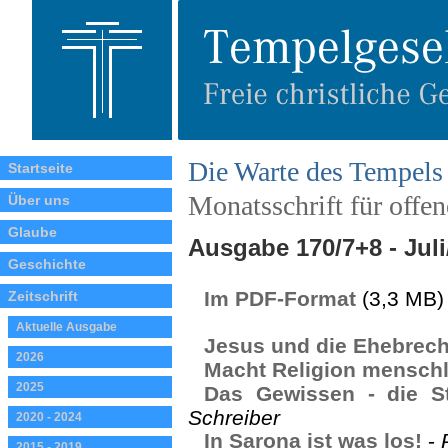
Die Warte des Tempels
Startseite
Monatsschrift für offe
Über uns
Glaube
Ausgabe 170/7+8 - Jul
Geschichte
Im PDF-Format
(3,3 MB)
Zeitschrift
Aktuelle Ausgabe
Jesus und die Ehebrech
2026
Macht Religion mensch
2025
Das Gewissen - die S
Schreiber
2020 - 2024
In Sarona ist was los!
-
2015 - 2019