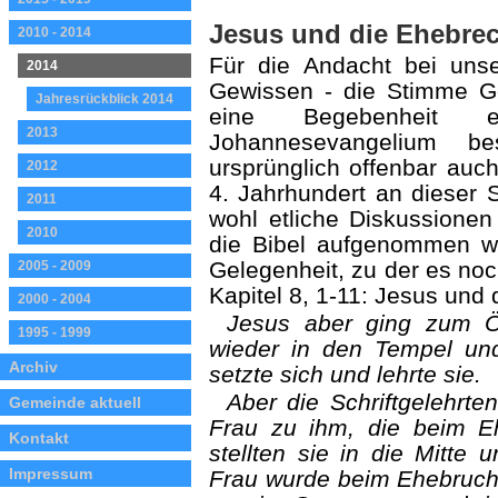
Jesus und die Ehebrec
2010 - 2014
Für die Andacht bei un
2014
Gewissen - die Stimme Go
Jahresrückblick 2014
eine Begebenheit 
2013
Johannesevangelium b
ursprünglich offenbar auch
2012
4. Jahrhundert an dieser S
2011
wohl etliche Diskussionen
2010
die Bibel aufgenommen wor
Gelegenheit, zu der es noc
2005 - 2009
Kapitel 8, 1-11: Jesus und 
2000 - 2004
Jesus aber ging zum Ö
1995 - 1999
wieder in den Tempel un
Archiv
setzte sich und lehrte sie.
Aber die Schriftgelehrte
Gemeinde aktuell
Frau zu ihm, die beim E
Kontakt
stellten sie in die Mitte 
Impressum
Frau wurde beim Ehebruch a