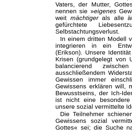
Vaters, der Mutter, Gotte
nennen sie »
eigenes
Gewi
weit
mächtiger
als alle äu
gefürchtete Liebesen
Selbstachtungsverlust.
In einem dritten Modell 
integrieren in ein Entwi
(Erikson). Unsere Identität
Krisen (grundgelegt von 
balancierend zwisch
ausschließendem Widersta
Gewissen immer einschl
Gewissens erklären will, 
Bewusstseins, der Ich-Ide
ist nicht eine besondere
unsere sozial vermittelte Id
Die Teilnehmer schienen
Gewissens sozial vermit
Gottes« sei; die Suche 