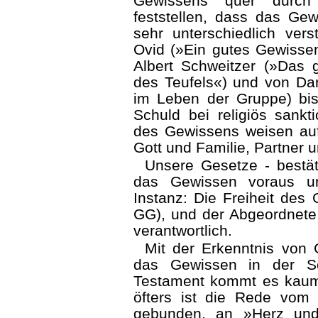
Gewissens quer durch
feststellen, dass das Gew
sehr unterschiedlich ver
Ovid (»Ein gutes Gewissen
Albert Schweitzer (»Das 
des Teufels«) und von Da
im Leben der Gruppe) bi
Schuld bei religiös sankt
des Gewissens weisen auf
Gott und Familie, Partner u
Unsere Gesetze - bestäti
das Gewissen voraus u
Instanz: Die Freiheit des 
GG), und der Abgeordnete 
verantwortlich.
Mit der Erkenntnis von
das Gewissen in der Sc
Testament kommt es kaum a
öfters ist die Rede vom
gebunden, an »Herz und