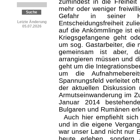
zumindest in die Freiheit
mehr oder weniger freiwill
Gefahr in seiner He
Entscheidungsfreiheit zuli
Letzte Änderung
05.07.2026
auf die Ankömmlinge ist e
Kriegsgefangene geht ode
um sog. Gastarbeiter, die
gemeinsam ist aber, d
arrangieren müssen und di
geht um die Integrationsbe
um die Aufnahmebereit
Spannungsfeld verleitet oft
der aktuellen Diskussion
Armutseinwanderung im Z
Januar 2014 beste­hende
Bulgaren und Rumänen erl
Auch hier empfiehlt sich
und in die eigene Vergange
war unser Land nicht nur 
heute erleben, sondern