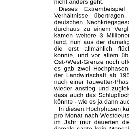
nicht anders geht.
Dieses Extrembeispiel
Verhältnisse übertrage
deutschen Nachkriegsgesc
durchaus zu einem Vergle
kamen weitere 3 Millione
land, nun aus der damali
die erst allmählich flü
konnte, und vor allem übe
Ost-/West-Grenze noch offe
es gab zwei Hochphasen: 
der Landwirtschaft ab 19
nach einer Tauwetter-Phas
wieder anstieg und zuglei
dass auch das Schlupfloc
könnte - wie es ja dann au
In diesen Hochphasen ka
pro Monat nach Westdeuts
im Jahr (nur dauerten d
damals sagte kein Mensch 