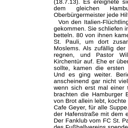
(18.7.13). Es ereignete s
dem gleichen Ham
Oberbürgermeister jede Hil
Von den Italien-Flüchtl
gekommen. Sie schliefen i
betteln. 80 von ihnen kam
St. Pauli, um dort zus
Moslems. Als zufällig der
regnen, und Pastor Wi
Kirchentür auf. Ehe er übe
sollte, kamen die erste
Und es ging weiter. Beric
anscheinend gar nicht viel
wenn sich erst mal einer 
brachten die Hamburger B
von Brot allein lebt, koch
Cafe Geyer, für alle Sup
der Hafenstraße mit dem 
Der Fanklub vom FC St. Pau
des Fußballvereins spende