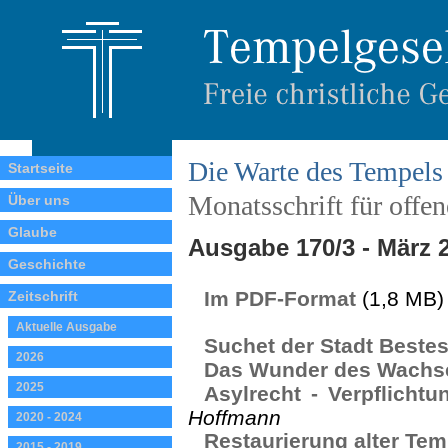
Die Warte des Tempels
Startseite
Monatsschrift für offe
Über uns
Glaube
Ausgabe 170/3 - März 
Geschichte
Im PDF-Format
(1,8 MB)
Zeitschrift
Aktuelle Ausgabe
Suchet der Stadt Beste
2026
Das Wunder des Wachs
2025
Asylrecht - Verpflichtun
Hoffmann
2020 - 2024
Restaurierung alter Te
2015 - 2019