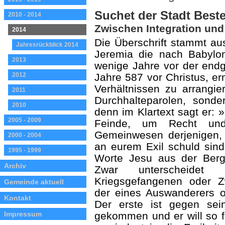
Suchet der Stadt Best
2010 - 2014
Zwischen Integration und 
2014
Die Überschrift stammt au
Jahresrückblick 2014
Jeremia die nach Babylon
2013
wenige Jahre vor der endg
2012
Jahre 587 vor Christus, er
Verhältnissen zu arrangie
2011
Durchhalteparolen, sonde
2010
denn im Klartext sagt er:
2005 - 2009
Feinde, um Recht und
Gemeinwesen derjenigen,
2000 - 2004
an eurem Exil schuld sind
1995 - 1999
Worte Jesu aus der Bergp
Archiv
Zwar unterscheidet 
Kriegsgefangenen oder Z
Gemeinde aktuell
der eines Auswanderers od
Kontakt
Der erste ist gegen se
Impressum
gekommen und er will so f