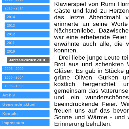
Klavierspiel von Rumi Horn
2010 - 2014
Gäste und fand zu Herzen
das letzte Abendmahl v
2014
erinnerte an seine Worte
2013
Nächstenliebe. Dazwisch
2012
war eine erhebende Feier, 
erwähnte auch alle, die 
2011
konnten.
2010
Drei liebe junge Leute t
Jahresrückblick 2010
Brot aus und schenkten W
2005 - 2009
Gläser. Es gab in Stücke 
grüne Oliven, Gurken un
2000 - 2004
köstlich hergerichtet u
1995 - 1999
gemeinsam das Vaterunser
Archiv
und ein wunderschönes
beeindruckende Feier. Wi
Gemeinde aktuell
freuen uns auf das bevors
Kontakt
Sonne und Wärme - und w
Impressum
Erinnerung behalten.