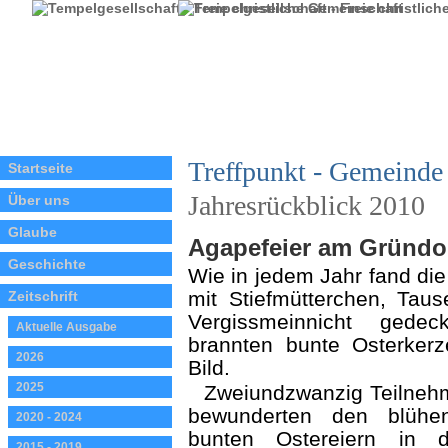
Treffpunkt - Gemeinde 
Startseite
Jahresrückblick 2010
Über uns
Glaube
Agapefeier am Gründon
Geschichte
Wie in jedem Jahr fand die
mit Stiefmütterchen, Tau
Zeitschrift
Vergissmeinnicht gedec
Aktuelle Ausgabe
brannten bunte Osterker
2026
Bild.
2025
Zweiundzwanzig Teilnehm
bewunderten den blühen
2020 - 2024
bunten Ostereiern in 
2015 - 2019