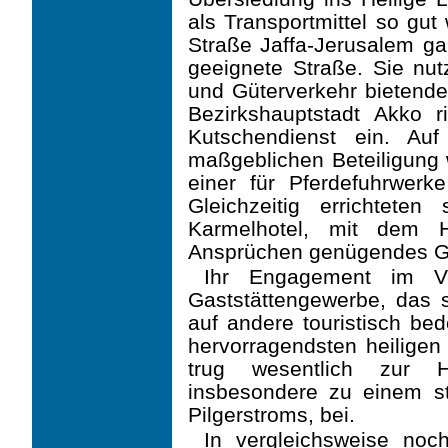
als Transportmittel so gut
Straße Jaffa-Jerusalem g
geeignete Straße. Sie nut
und Güterverkehr bietend
Bezirks­hauptstadt Akko 
Kutschendienst ein. Auf 
maßgeblichen Beteiligung
einer für Pferde­fuhrwer
Gleichzeitig errichteten
Karmelhotel, mit dem H
Ansprüchen genügendes Gä
Ihr Engagement im Ve
Gaststättengewerbe, das 
auf andere touristisch be
hervor­ragendsten heilige
trug wesentlich zur H
insbesondere zu einem s
Pilgerstroms, bei.
In vergleichsweise no