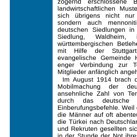
zögernd erschlossene B
landwirtschaftlichen Must
sich übrigens nicht nur
sondern auch mennoniti
deutschen Siedlungen in
Siedlung, Wald­heim,
württembergischen Betleh
mit Hilfe der Stuttgar
evangelische Gemeinde 
enger Verbindung zur T
Mitglieder an­fänglich angeh
Im August 1914 brach d
Mobilmachung der deut
ansehnliche Zahl von Te
durch das deutsche 
Einberufungsbefehle. Weil 
die Männer auf oft abent
die Türkei nach Deutsch­l
und Rekruten gesellten sic
in der Stunde der Not ihre