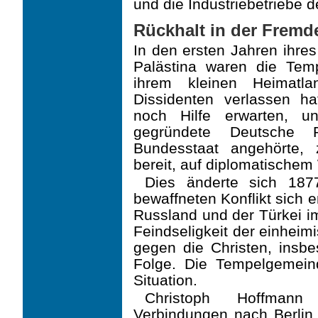
und die Industriebetriebe d
Rückhalt in der Fremd
In den ersten Jahren ihres
Palästina waren die Templ
ihrem kleinen Heimatl
Dissidenten verlassen h
noch Hilfe erwarten, 
gegründete Deutsche 
Bundesstaat angehörte, z
bereit, auf diplomatischem
Dies änderte sich 187
bewaffneten Konflikt sich
Russland und der Türkei i
Feind­seligkeit der einhe
gegen die Christen, insb
Folge. Die Tempelgemeind
Situa­tion.
Christoph Hoffmann
Verbindungen nach Berlin 