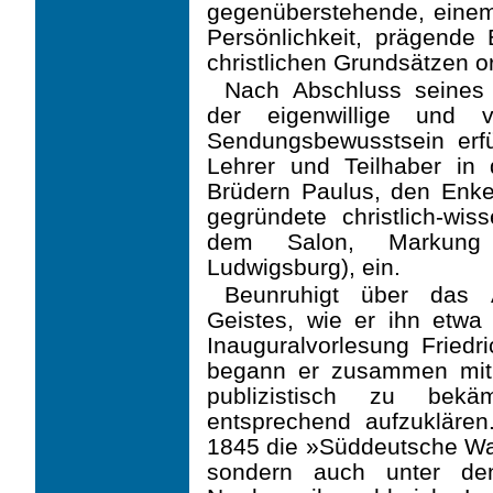
gegenüber­stehende, einem 
Persönlichkeit, prägende
christlichen Grundsätzen o
Nach Abschluss seines 
der eigenwillige und v
Sendungsbewusstsein erfü
Lehrer und Teilhaber in
Brüdern Paulus, den Enke
gegründete christlich-wiss
dem Salon, Mar­kung
Ludwigsburg), ein.
Beunruhigt über das A
Geistes, wie er ihn etwa
Inauguralvorlesung Friedr
begann er zusammen mit
publizistisch zu bekäm
entsprechend aufzukläre
1845 die »Süddeutsche Wart
sondern auch unter de