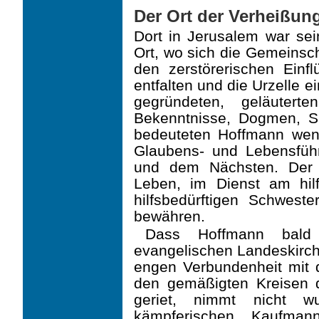
Der Ort der Verheißun
Dort in Jerusalem war se
Ort, wo sich die Gemeinscha
den zerstörerischen Einflü
entfalten und die Urzelle 
gegründeten, geläutert
Bekenntnisse, Dogmen, S
bedeuteten Hoffmann wenig
Glaubens- und Lebensführ
und dem Nächsten. Der 
Leben, im Dienst am hil
hilfsbedürftigen Schweste
bewähren.
Dass Hoffmann bald 
evangelischen Landeskirche
engen Verbundenheit mit d
den gemäßigten Kreisen 
geriet, nimmt nicht wu
kämpferischen Kaufma