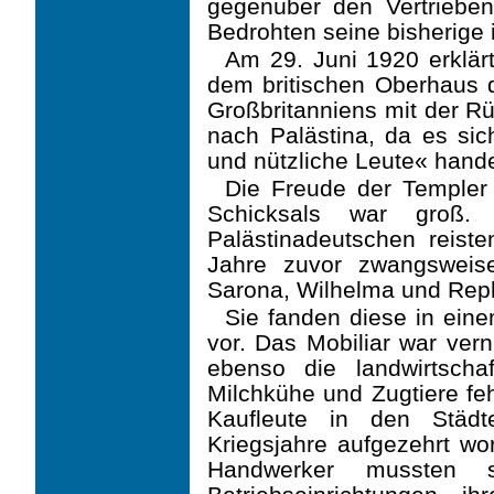
gegenüber den Vertriebe
Bedrohten seine bisherige 
Am 29. Juni 1920 erklär
dem britischen Oberhaus d
Großbritanniens mit der Rü
nach Palästina, da es sic
und nützliche Leute« hande
Die Freude der Templer 
Schicksals war groß. 
Palästinadeutschen reiste
Jahre zuvor zwangsweise
Sarona, Wilhelma und Rep
Sie fanden diese in ein
vor. Das Mobiliar war ve
ebenso die landwirtscha
Milch­kühe und Zugtiere fe
Kaufleute in den Städ
Kriegsjahre aufgezehrt w
Hand­werker mussten 