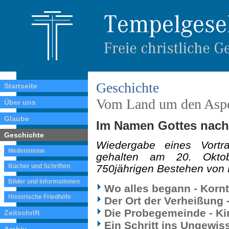
Geschichte
Startseite
Vom Land um den Asp
Über uns
Glaube
Im Namen Gottes nach 
Geschichte
Wiedergabe eines Vortr
Meilensteine
gehalten am 20. Oktob
Bücher und Schriften
750jährigen Bestehen von 
Bilder und Informationen
Wo alles begann - Korn
Historische Friedhöfe
Der Ort der Verheißung 
Die Probegemeinde - Ki
Zeitschrift
Ein Schritt ins Ungewiss