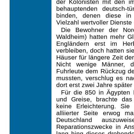
der Kolonisten mit den i
behauptenden deutsch-tü
binden, denen diese in
Vielzahl wertvoller Dienste 
Die Bewohner der Nord
Waldheim) hatten mehr Glü
Engländern erst im Her
verbleiben, doch hatten sie
Häuser für längere Zeit de
Nicht wenige Männer, d
Fuhrleute dem Rückzug de
mussten, verschlug es na
dort erst zwei Jahre späte
Für die 850 in Ägypten I
und Greise, brachte da
keine Erleichterung. Sie 
alliierter Seite erwog m
Deutschland auszuwe
Reparationszwecke in An
lang hing dieses drohend