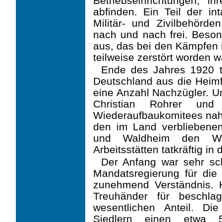
Betriebseinrichtungen, i
abfinden. Ein Teil der in
Militär- und Zivil­behör
nach und nach frei. Beso
aus, das bei den Kämpfe
teilweise zerstört worden w
Ende des Jahres 1920 t
Deutschland aus die Heimf
eine Anzahl Nachzügler. U
Christian Rohrer un
Wiederaufbaukomitees nahm
den im Land verbliebenen
und Wald­heim den Wi
Arbeitsstätten tatkräftig in
Der Anfang war sehr sch
Mandatsregierung für die
zunehmend Verständnis. H
Treuhänder für beschla
wesentlichen Anteil. Die
Siedlern einen etwa 5