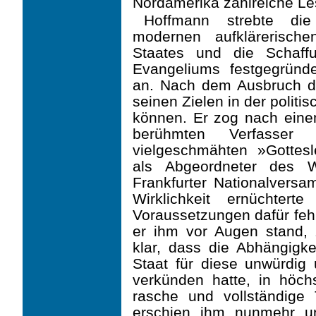
Nordamerika zahlreiche L
Hoffmann strebte die
modernen aufklärerischen
Staates und die Schaf
Evangeliums festgegründ
an. Nach dem Ausbruch de
seinen Zielen in der polit
können. Er zog nach ein
berühmten Verfasse
vielgeschmähten »Gottesl
als Abgeordneter des W
Frankfurter Nationalversa
Wirklichkeit ernüchter
Voraussetzungen dafür fehl
er ihm vor Augen stand, 
klar, dass die Abhängigk
Staat für diese unwürdig 
verkünden hatte, in höch
rasche und vollständige
erschien ihm nunmehr u