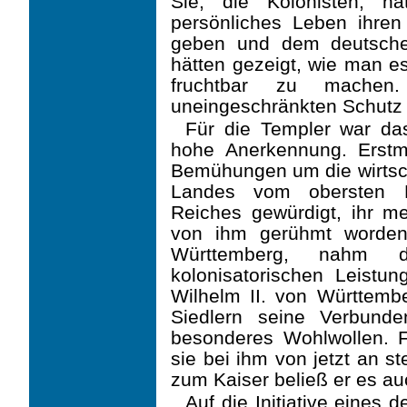
Sie, die Kolonisten, h
persönliches Leben ihren
geben und dem deutsch
hätten gezeigt, wie man e
fruchtbar zu machen
uneingeschränkten Schutz u
Für die Templer war das
hohe Anerkennung. Erstm
Bemühungen um die wirtsch
Landes vom obersten R
Reiches gewürdigt, ihr me
von ihm gerühmt worden.
Württem­berg, nahm d
kolonisatorischen Leistu
Wilhelm II. von Württem
Siedlern seine Verbunde
besonderes Wohlwollen. 
sie bei ihm von jetzt an s
zum Kaiser beließ er es au
Auf die Initiative eines 