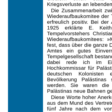
Kriegsverluste an lebendem
Die Zusammenarbeit zw
Wiederaufbaukomitee der T
erfreulich positiv. Bei d
1925 erklärte E. Kei
Tempelvorstehers Christi
Wiederaufbaukomitees: »M
fest, dass über die ganze 
Amtes ein gutes Einver
Tempelgesellschaft bestand
dabei rede ich im Ei
Hochkommissar für Palästi
deutschen Kolonisten e
Bevölkerung Palästinas
werden. Sie waren die 
Palästinas neue Bahnen g
Diese Worte hoher Anerk
aus dem Mund des Vertrete
fünf Jahre nach dem von