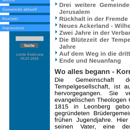
Archiv
Drei weitere Gemeinden
Gemeinde aktuell
Jerusalem
Rückhalt in der Fremde 
Kontakt
Neues Ackerland - Wilh
Impressum
Zwei Jahre in der Verba
Die Blütezeit der Tempe
Jahre
Auf dem Weg in die dritt
Letzte Änderung
05.07.2026
Ende und Neuanfang
Wo alles begann - Ko
Die Gemeinschaft d
Tempelgesellschaft, ist
hervorgegangen. Sie v
evangelischen Theologen 
1815 in Leonberg gebo
gegründeten Brüdergemei
frühen Jugendjahre. Hier
seinen Vater, eine der 