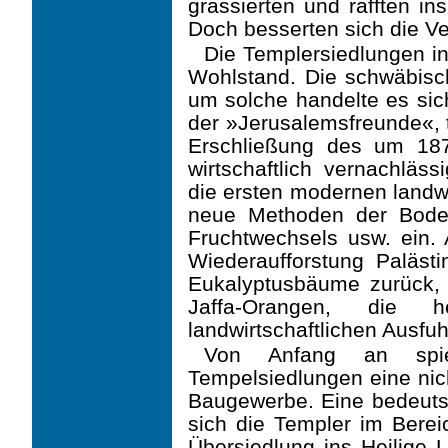
grassierten und rafften in
Doch besserten sich die Ve
Die Templersiedlungen i
Wohlstand. Die schwäbis
um solche handelte es sic
der »Jerusalemsfreunde«, 
Erschließung des um 18
wirtschaftlich vernachläss
die ersten modernen landwi
neue Methoden der Boden
Fruchtwechsels usw. ein. A
Wiederaufforstung Paläst
Eukalyptusbäume zurück, 
Jaffa-Orangen, die 
landwirtschaftlichen Ausfu
Von Anfang an spi
Tempelsiedlungen eine nich
Baugewerbe. Eine bedeut
sich die Templer im Berei
Übersiedlung ins Heilige