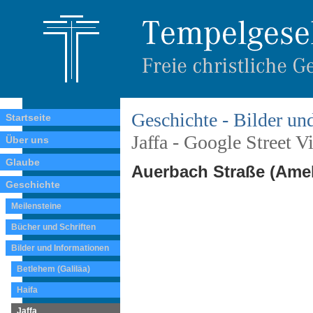
Geschichte - Bilder un
Startseite
Jaffa - Google Street V
Über uns
Glaube
Auerbach Straße (Amel
Geschichte
Meilensteine
Bücher und Schriften
Bilder und Informationen
Betlehem (Galiläa)
Haifa
Jaffa