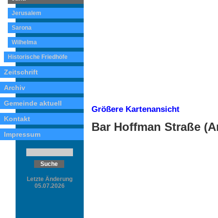
Jerusalem
Sarona
Wilhelma
Historische Friedhöfe
Zeitschrift
Archiv
Gemeinde aktuell
Größere Kartenansicht
Kontakt
Bar Hoffman Straße (A
Impressum
Letzte Änderung
05.07.2026